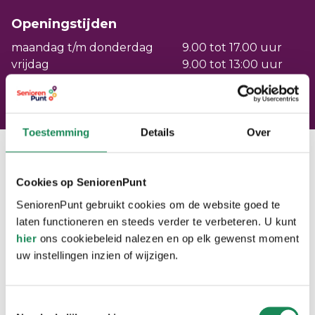
Openingstijden
maandag t/m donderdag
9.00 tot 17.00 uur
vrijdag
9.00 tot 13:00 uur
zaterdag & zondag
Gesloten
Toestemming
Details
Over
SeniorenPunt Oirschot
Cookies op SeniorenPunt
Langer Thuis Wijzer Veldhoven
SeniorenPunt gebruikt cookies om de website goed te
Langer Thuis Wijzer Geldrop-Mierlo
laten functioneren en steeds verder te verbeteren. U kunt
Helder over
hier
Hoe wij helpen
ons cookiebeleid nalezen en op elk gewenst moment
uw instellingen inzien of wijzigen.
Nieuws
Verhalen
Woon- en zorglocaties
Toestemmingsselectie
Over ons