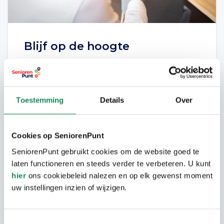
Blijf op de hoogte
In onze maandelijkse e-mail nieuwsbrief
leest u over nieuws en ontwikkelingen van
SeniorenPunt. En informeren we u als
Toestemming
Details
Over
eerste over relevante bijeenkomsten. De
nieuwsbrief brengt ook nieuws van de
samenwerkingspartners Wooninc., Vitalis,
Cookies op SeniorenPunt
Woonbedrijf en ‘thuis.
SeniorenPunt gebruikt cookies om de website goed te
laten functioneren en steeds verder te verbeteren. U kunt
Schrijf u in
hier
ons cookiebeleid nalezen en op elk gewenst moment
uw instellingen inzien of wijzigen.
Toestemmingsselectie