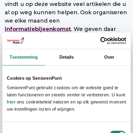
vindt u op deze website veel artikelen die u
al op weg kunnen helpen. Ook organiseren
we elke maand een
informatiebijeenkomst
. We geven daar
algemene informatie waarmee u zich al
kunt voorbereiden op het moment dat u
moet verhuizen of zorg nodig heeft.
Toestemming
Details
Over
Natuurlijk is de ene woonwens de andere
niet en verhuizen vaak een hele stap. We
Cookies op SeniorenPunt
zijn er ook voor een persoonlijk gesprek en
SeniorenPunt gebruikt cookies om de website goed te
een helder advies op maat. U bent altijd
laten functioneren en steeds verder te verbeteren. U kunt
welkom!
hier
ons cookiebeleid nalezen en op elk gewenst moment
uw instellingen inzien of wijzigen.
Bel gerust naar 040- 220 22 02 of mail even
naar
info@seniorenpunt.nl
.
Toestemmingsselectie