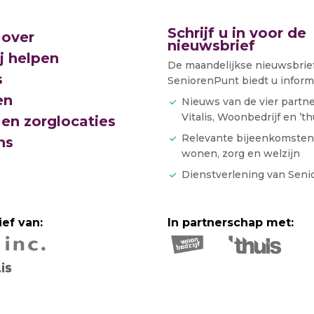
Schrijf u in voor de
 over
nieuwsbrief
j helpen
De maandelijkse nieuwsbrie
s
SeniorenPunt biedt u informa
en
Nieuws van de vier partn
Vitalis, Woonbedrijf en ’th
en zorglocaties
Relevante bijeenkomsten
ns
wonen, zorg en welzijn
Dienstverlening van Sen
ief van:
In partnerschap met: