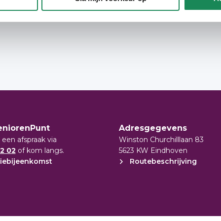
t onderhoud per woongebouw en de
eniorenPunt
Adresgegevens
 een afspraak via
Winston Churchilllaan 83
2 02
of kom langs.
5623 KW Eindhoven
iebijeenkomst
Routebeschrijving