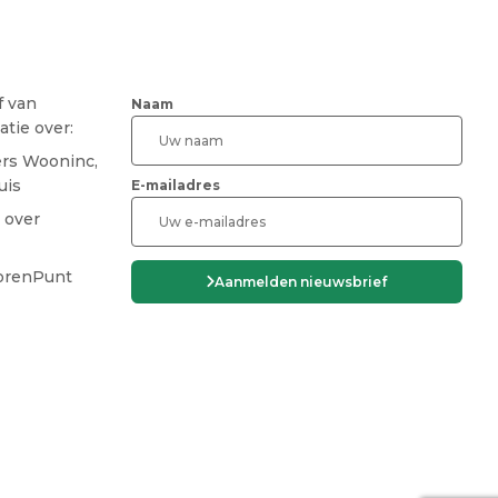
f van
Naam
tie over:
ers Wooninc,
uis
E-mailadres
 over
CAPTCHA
iorenPunt
Aanmelden nieuwsbrief