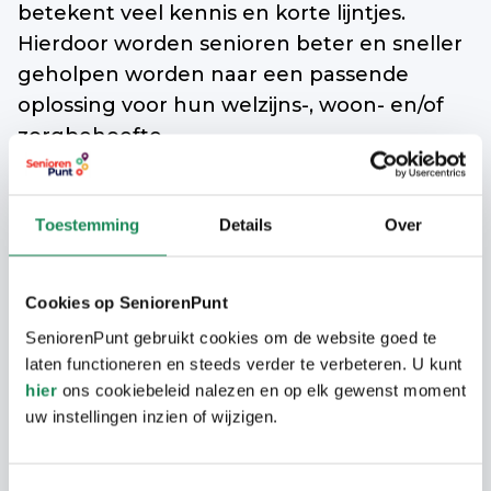
betekent veel kennis en korte lijntjes.
Hierdoor worden senioren beter en sneller
geholpen worden naar een passende
oplossing voor hun welzijns-, woon- en/of
zorgbehoefte.
Partner in Onze Wegwijzer
Toestemming
Details
Over
De Weeffabriek is ook de plek waar vanaf
nu het loket
Onze Wegwijzer
te vinden is.
Dit brede loket is er voor alle inwoners van
Cookies op SeniorenPunt
Geldrop-Mierlo met een hulpvraag. Hier
SeniorenPunt gebruikt cookies om de website goed te
bieden getrainde vrijwilligers een luisterend
laten functioneren en steeds verder te verbeteren. U kunt
hier
ons cookiebeleid nalezen en op elk gewenst moment
oor, beantwoorden vragen en verwijzen
uw instellingen inzien of wijzigen.
eventueel door naar het juiste loket. Zoals
Langer Thuis Wijzer voor senioren. Andere
loketten zijn bijvoorbeeld de Financiële