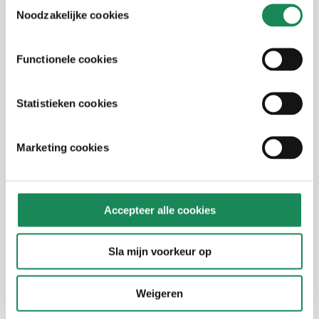
Toestemmingsselectie
Noodzakelijke cookies
Werkplaats en Bureau Sociale Raadslieden.
In de toekomst openen meerdere
organisaties een fysiek loket in de
Functionele cookies
Weeffabriek.
Statistieken cookies
Marketing cookies
Accepteer alle cookies
Sla mijn voorkeur op
Weigeren