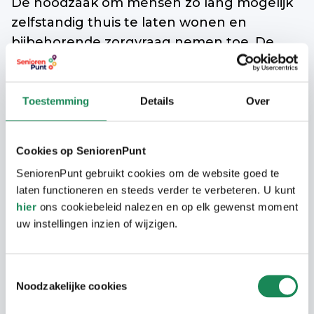
De noodzaak om mensen zo lang mogelijk
zelfstandig thuis te laten wonen en
bijbehorende zorgvraag nemen toe. De
samenwerkende partners zien het als hun
maatschappelijke verantwoordelijkheid om
de mogelijkheden die ze hebben vanuit de
Toestemming
Details
Over
verschillende vakgebieden zo goed
mogelijk te benutten en in te zetten. De
Cookies op SeniorenPunt
gezamenlijke kennis is groot en de
SeniorenPunt gebruikt cookies om de website goed te
organisaties kennen elkaar goed. Hierdoor
laten functioneren en steeds verder te verbeteren. U kunt
zijn de lijntjes kort en kunnen senioren
hier
ons cookiebeleid nalezen en op elk gewenst moment
beter en sneller geholpen worden naar
uw instellingen inzien of wijzigen.
een passende oplossing voor hun welzijns-,
woon- en/of zorgbehoefte. Senioren zijn bij
Toestemmingsselectie
Langer Thuis Wijzer dus op de juiste plek
Noodzakelijke cookies
voor een persoonlijk en compleet advies.