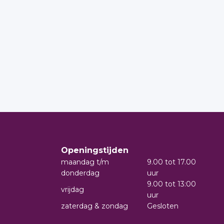
Openingstijden
maandag t/m
9.00 tot 17.00
donderdag
uur
9.00 tot 13:00
vrijdag
uur
zaterdag & zondag
Gesloten