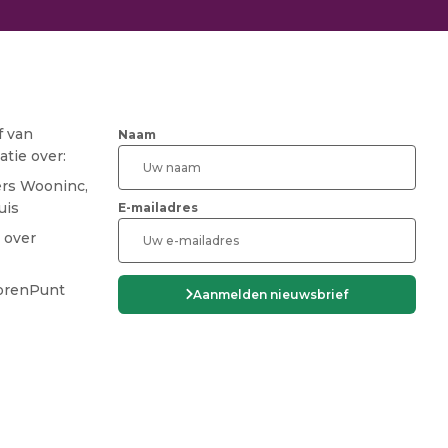
f van
Naam
tie over:
ers Wooninc,
uis
E-mailadres
 over
CAPTCHA
iorenPunt
Aanmelden nieuwsbrief