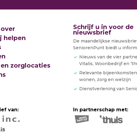
Schrijf u in voor de
 over
nieuwsbrief
j helpen
De maandelijkse nieuwsbrie
s
SeniorenPunt biedt u informa
en
Nieuws van de vier partn
Vitalis, Woonbedrijf en ’th
en zorglocaties
Relevante bijeenkomsten
ns
wonen, zorg en welzijn
Dienstverlening van Sen
ief van:
In partnerschap met: