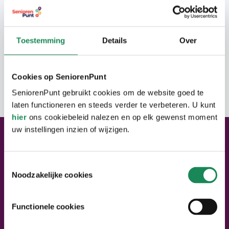
afspraak. Meestal lukt het ons om u
meteen te helpen. Een afspraak maken
Toestemming
Details
Over
mag ook. Dan weet u zeker dat we genoeg
tijd voor u hebben. Dit doet u via 040 – 220
2202 of
info@seniorenpunt.nl
.
Cookies op SeniorenPunt
Graag tot ziens bij SeniorenPunt!
SeniorenPunt gebruikt cookies om de website goed te
laten functioneren en steeds verder te verbeteren. U kunt
hier
ons cookiebeleid nalezen en op elk gewenst moment
uw instellingen inzien of wijzigen.
Neem contact met ons op
Neem contact op
Toestemmingsselectie
Noodzakelijke cookies
Bel ons:
040 – 220 22 02
Stel een vraag
Mail ons: info@seniorenpunt.nl
Functionele cookies
Bezoek SeniorenPunt