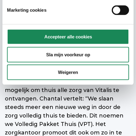
vertel ik tegenwoordig meteen dat het niet
Marketing cookies
meer vaak voorkomt dat je meteen op de
locatie van voorkeur kunt gaan wonen.
Vooral als iemand met spoed een plekje
Accepteer alle cookies
nodig heeft. We bekijken waar we zo snel
mogelijk de juiste zorg kunnen bieden.
Sla mijn voorkeur op
Daar ga je dan naartoe. Je kunt wel op de
wachtlijst blijven staan om uiteindelijk te
Weigeren
verhuizen naar jouw voorkeurlocatie.”
Behalve wonen bij Vitalis is het soms ook
mogelijk om thuis alle zorg van Vitalis te
ontvangen. Chantal vertelt: “We slaan
steeds meer een nieuwe weg in door de
zorg volledig thuis te bieden. Dit noemen
we Volledig Pakket Thuis (VPT). Het
zorgkantoor promoot dit ook om zo in te