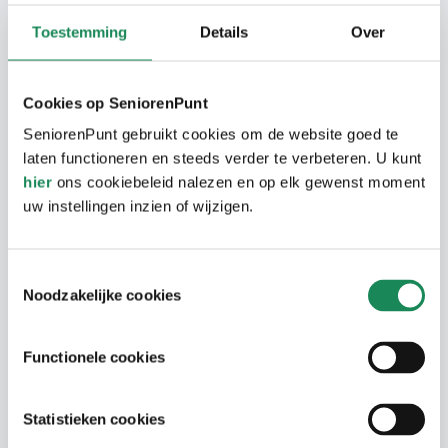
cliënten. En ook de
informatiebijeenkomsten die we
Toestemming
Details
Over
organiseren dragen daar aan bij”.
Cookies op SeniorenPunt
SeniorenPunt gebruikt cookies om de website goed te
‘Het krijgen van de juiste zorg is
laten functioneren en steeds verder te verbeteren. U kunt
het belangrijkst. Kijk niet alleen
hier
ons cookiebeleid nalezen en op elk gewenst moment
uw instellingen inzien of wijzigen.
naar één plek maar kijk waar
iemand de juiste zorg kan krijgen
Toestemmingsselectie
en zich fijn zou voelen’
Noodzakelijke cookies
Functionele cookies
De zorg verandert. Wat merk jij
daarvan?
Statistieken cookies
“Als ik een kennismakingsgesprek heb,