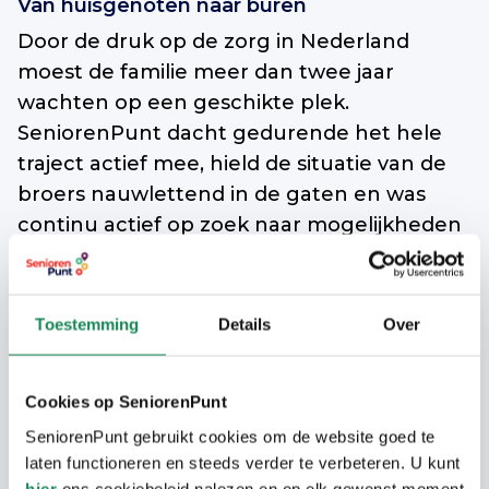
Van huisgenoten naar buren
Door de druk op de zorg in Nederland
moest de familie meer dan twee jaar
wachten op een geschikte plek.
SeniorenPunt dacht gedurende het hele
traject actief mee, hield de situatie van de
broers nauwlettend in de gaten en was
continu actief op zoek naar mogelijkheden
en kansen. Toen duidelijk werd dat er twee
kamers náást elkaar vrijkwamen in het
Eindhovense Peppelrode, was de familie er
Toestemming
Details
Over
dan ook meteen bij. Yvonne: “De tranen
stroomden over mijn wangen toen ik het
Cookies op SeniorenPunt
telefoontje kreeg. Dit hadden we echt niet
SeniorenPunt gebruikt cookies om de website goed te
durven hopen. Dit is zo uitzonderlijk! Ook de
laten functioneren en steeds verder te verbeteren. U kunt
broers zijn heel tevreden. Franky: “Ik voel
hier
ons cookiebeleid nalezen en op elk gewenst moment