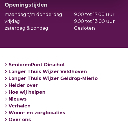
maandagochtend en dinsdagmiddag.
Openingstijden
maandag t/m donderdag
9.00 tot 17.00 uur
Adres: gebouw Veldwijzer, Sterrenlaan 15 in
vrijdag
9.00 tot 13:00 uur
Veldhoven
zaterdag & zondag
Gesloten
Open: maandag van 9.00 tot 12.00 / dinsdag
van 13.00 tot 16.00 uur
SeniorenPunt Oirschot
Langer Thuis Wijzer Veldhoven
Langer Thuis Wijzer Geldrop-Mierlo
Helder over
Hoe wij helpen
Nieuws
Verhalen
Woon- en zorglocaties
Over ons