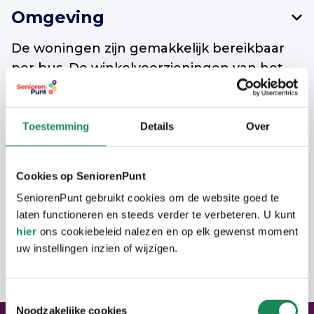
Omgeving
De woningen zijn gemakkelijk bereikbaar
per bus. De winkelvoorzieningen van het
wijk centrum van Oerle is binnen
loopafstand aanwezig.
Toestemming
Details
Over
Woning
Cookies op SeniorenPunt
SeniorenPunt gebruikt cookies om de website goed te
De bungalows hebben een woonkamer
Langer Thuis Wijzer Veldhoven
laten functioneren en steeds verder te verbeteren. U kunt
met open keuken, slaapkamer en
hier
ons cookiebeleid nalezen en op elk gewenst moment
badkamer op de begane grond. Op de
Net als in Eindhoven is er in Veldhoven ook
uw instellingen inzien of wijzigen.
Adres
eerste verdieping is nog een tweede
een loket speciaal voor senioren. Dit loket
slaapkamer aanwezig. Verder hebben de
heet Langer Thuis Wijzer. Inwoners van
Toestemmingsselectie
bungalows een tuin.
gemeente Veldhoven kunnen hier terecht
Noodzakelijke cookies