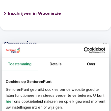
Inschrijven in Wooniezie
Omgeving
Wonen aan de rand van het centrum met
een park in de directe omgeving.
Toestemming
Details
Over
Cookies op SeniorenPunt
Woongebouw
SeniorenPunt gebruikt cookies om de website goed te
Het complex is gebouwd begin jaren 80 in
laten functioneren en steeds verder te verbeteren. U kunt
Woning
hier
ons cookiebeleid nalezen en op elk gewenst moment
de wijk Limbeek.
uw instellingen inzien of wijzigen.