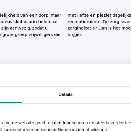
elijkheid van een dorp, maar
viteiten organiseert in de
nius sluit daarin helemaal
Annaklooster. Heeft u een
 zijn aanwezig, zodat u
 voorrang een woning te
 grote groep vrijwilligers die
krijgen.
ceptie/servicebalie
Bibliotheek
Details
tiviteiten
Manicure/Pedicure
rsonenalarm
s om de website goed te laten functioneren en steeds verder te
lk gewenst moment uw instellingen inzien of wijzigen.