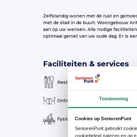
Zelfstandig wonen met de rust en gemoed
met liefde en plezier dagelijkse acti
met de stad in de buurt. Woongebouw Anto
recreatieruimte. De zorg levert Sint 
aan op uw wensen. Alle nodige faciliteiten
zorgindicatie? Dan is het mogelijk om met
optimaal geniet van uw oude dag. Er is een
Faciliteiten & services
Restaurant
Re
Toestemming
Ontmoetingsruimte
Ac
Cookies op SeniorenPunt
Fysiotherapie
Pe
SeniorenPunt gebruikt cookie
cookiebeleid nalezen en op e