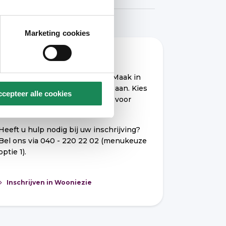
Marketing cookies
Wilt u hier graag wonen?
Schrijf u dan in via
Wooniezie
. Maak in
MijnWooniezie een zoekprofiel aan. Kies
cepteer alle cookies
in uw zoekprofiel in ieder geval voor
‘seniorenwoning’.
Heeft u hulp nodig bij uw inschrijving?
Bel ons via 040 - 220 22 02 (menukeuze
optie 1).
Inschrijven in Wooniezie