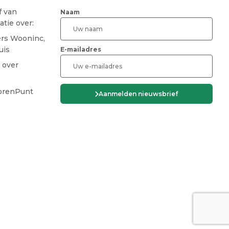
f van
Naam
tie over:
ers Wooninc,
uis
E-mailadres
 over
CAPTCHA
iorenPunt
Aanmelden nieuwsbrief