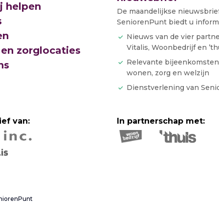
j helpen
De maandelijkse nieuwsbrie
s
SeniorenPunt biedt u informa
en
Nieuws van de vier partn
Vitalis, Woonbedrijf en ’th
en zorglocaties
Relevante bijeenkomsten
ns
wonen, zorg en welzijn
Dienstverlening van Sen
ief van:
In partnerschap met:
niorenPunt