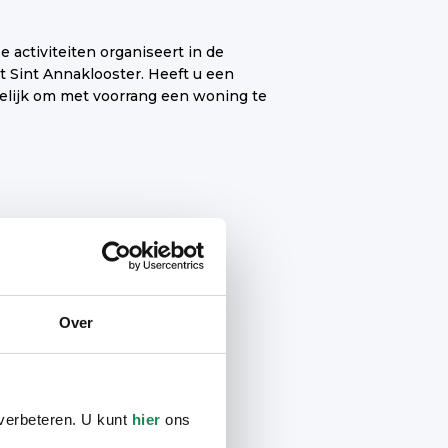
Kapper
Over
Beheerder
 verbeteren. U kunt
hier
ons