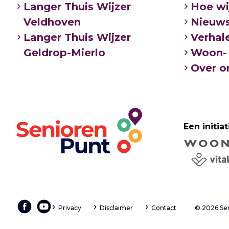
Langer Thuis Wijzer
Hoe wi
persoonlijke verzorging
Veldhoven
Nieuw
verpleging
Langer Thuis Wijzer
Verhal
Geldrop-Mierlo
Woon- 
Over o
Een initiat
Privacy
Disclaimer
Contact
© 2026 Se