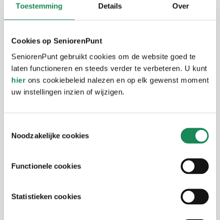
Toestemming
Details
Over
De Apostelflats hebben een ideale ligging:
alle voorzieningen zijn binnen handbereik.
Cookies op SeniorenPunt
Zeer dichtbij liggen WoensXL en het
SeniorenPunt gebruikt cookies om de website goed te
Catharina Ziekenhuis. Via de
laten functioneren en steeds verder te verbeteren. U kunt
Veldmaarschalk Montgomerylaan rijdt u in
hier
ons cookiebeleid nalezen en op elk gewenst moment
maar tien minuten het centrum in. Liever
uw instellingen inzien of wijzigen.
met het openbaar vervoer? Dankzij een
bushalte vlakbij bent u snel in het centrum
Toestemmingsselectie
van Eindhoven.
Noodzakelijke cookies
Functionele cookies
Woongebouw
Statistieken cookies
In de woongebouwen is een
Seniorenappartement
bewonerscommissie actief. Hiervoor betaalt