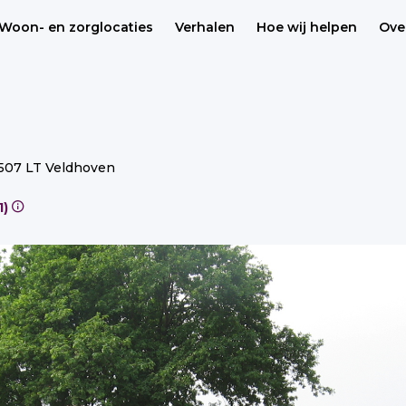
Woon- en zorglocaties
Verhalen
Hoe wij helpen
Ove
, 5507 LT Veldhoven
r (3), Sociaal (1)