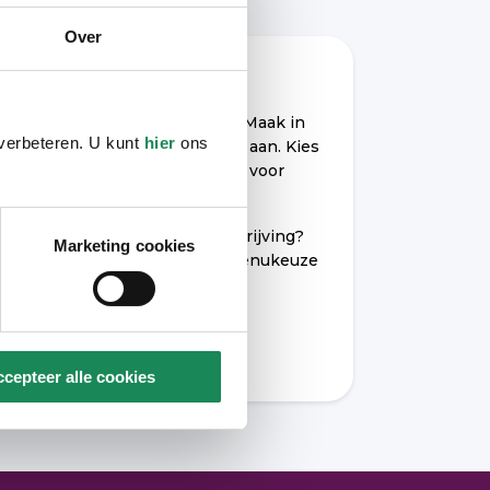
Over
Wilt u hier wonen?
Schrijf u dan in via
Wooniezie
. Maak in
 verbeteren. U kunt
hier
ons
MijnWooniezie een zoekprofiel aan. Kies
in uw zoekprofiel in ieder geval voor
‘seniorenwoning’.
Heeft u hulp nodig bij uw inschrijving?
Marketing cookies
Bel ons via 040 - 220 22 02 (menukeuze
optie 1).
Inschrijven in Wooniezie
cepteer alle cookies