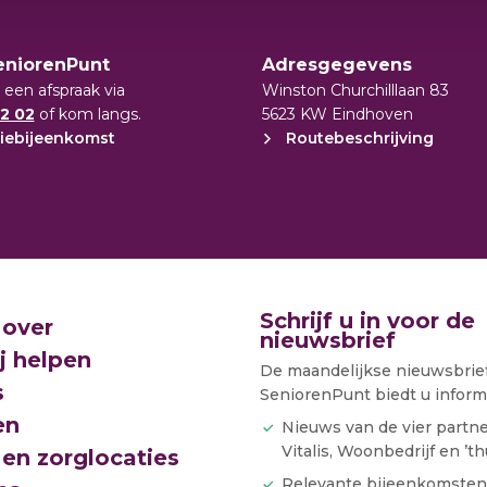
gebouw Veldwijzer
van Langer Thuis Wijzer zijn er voor u. En
eniorenPunt
Adresgegevens
n kopje koffie. Langer Thuis Wijzer is
 een afspraak via
Winston Churchilllaan 83
gmiddag.
2 02
of kom langs.
5623 KW Eindhoven
iebijeenkomst
Routebeschrijving
 15 in Veldhoven
nsdag van 13.00 tot 16.00 uur
Schrijf u in voor de
 over
nieuwsbrief
j helpen
De maandelijkse nieuwsbrie
s
SeniorenPunt biedt u informa
en
Nieuws van de vier partn
Vitalis, Woonbedrijf en ’th
en zorglocaties
Relevante bijeenkomsten