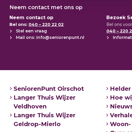
Bezoek Langer Thuis Wijzer in 
Neem contact met ons op
Loop gerust eens binnen. De adviseurs 
Neem contact op
Bezoek S
helpen u graag onder het genot van ee
Bel ons:
040 – 220 22 02
Bel ons voor
Stel een vraag
open op maandagochtend en dinsda
040 – 220 2
Mail ons: info@seniorenpunt.nl
Informat
Adres: gebouw Veldwijzer, Sterrenlaan
Open: maandag van 9.00 tot 12.00 / di
SeniorenPunt Oirschot
Helder
Langer Thuis Wijzer
Hoe wi
Veldhoven
Nieuw
Langer Thuis Wijzer
Verhal
Geldrop-Mierlo
Woon- 