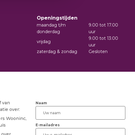
Openingstijden
maandag t/m
9.00 tot 17.00
donderdag
uur
9.00 tot 13:00
vrijdag
uur
zaterdag & zondag
Gesloten
f van
Naam
tie over:
ers Wooninc,
uis
E-mailadres
 over