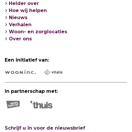
zorgbehoefte.
Helder over
Hoe wij helpen
Adres: Weeffabriek, Molenstraat 23 in
Nieuws
Geldrop
Verhalen
Woon- en zorglocaties
Open: dinsdagmiddag van 13.00 tot 16.30
Over ons
uur
Een initiatief van:
Langer Thuis Wijzer is partner in Onze
Wegwijzer.
In partnerschap met:
Schrijf u in voor de nieuwsbrief