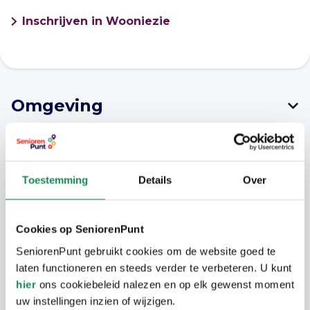
Inschrijven in Wooniezie
Omgeving
Woningen liggen in een rustige wijk, met
grote supermarkt op loopafstand.
Toestemming
Details
Over
Woongebouw
Cookies op SeniorenPunt
Het betreft 8 grondgebondenwoningen.
SeniorenPunt gebruikt cookies om de website goed te
Woning
laten functioneren en steeds verder te verbeteren. U kunt
hier
ons cookiebeleid nalezen en op elk gewenst moment
De woningen zijn gelijkvloers en hebben 2
Langer Thuis Wijzer Geldrop-
uw instellingen inzien of wijzigen.