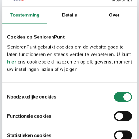
Een mooi uitzicht en
bewegingsvrijheid
Toestemming
Details
Over
Geniet van een kop koffie op uw balkon
terwijl u uitkijkt over het water. Met de lift
Cookies op SeniorenPunt
gaat u naar beneden om te kaarten in de
SeniorenPunt gebruikt cookies om de website goed te
ontmoetingsruimte. Of u wandelt naar
laten functioneren en steeds verder te verbeteren. U kunt
Winkelcentrum Achtse Barrier Noord of
hier
ons cookiebeleid nalezen en op elk gewenst moment
uw instellingen inzien of wijzigen.
gemeenschapshuis de Mortel. Met de auto
of het openbaar vervoer bent u binnen 20
minuten in hartje centrum Eindhoven. U
Toestemmingsselectie
kunt alle kanten op als u in Cantershoef
Noodzakelijke cookies
woont.
Functionele cookies
Cantershoef
Statistieken cookies