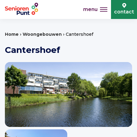
menu
contact
›
›
Home
Woongebouwen
Cantershoef
Cantershoef