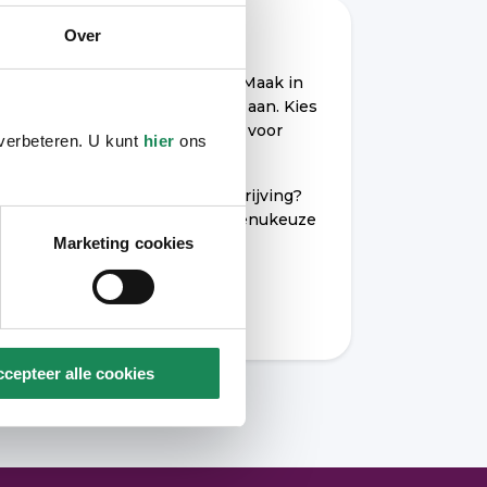
Over
Wilt u hier wonen?
Schrijf u dan in via
Wooniezie
. Maak in
MijnWooniezie een zoekprofiel aan. Kies
in uw zoekprofiel in ieder geval voor
 verbeteren. U kunt
hier
ons
‘seniorenwoning’.
Heeft u hulp nodig bij uw inschrijving?
Bel ons via 040 - 220 22 02 (menukeuze
optie 1).
Marketing cookies
Inschrijven in Wooniezie
cepteer alle cookies