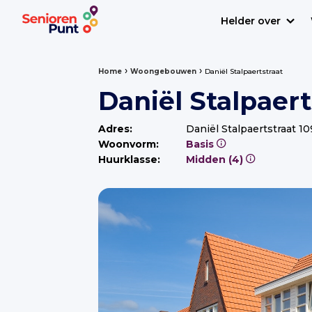
Helder over
›
›
Home
Woongebouwen
Daniël Stalpaertstraat
Daniël Stalpaert
Adres:
Daniël Stalpaertstraat 1
Woonvorm:
Basis
Huurklasse:
Midden (4)