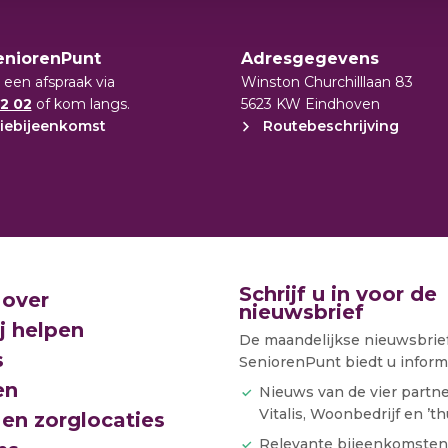
eniorenPunt
Adresgegevens
 een afspraak via
Winston Churchilllaan 83
2 02
of kom langs.
5623 KW Eindhoven
iebijeenkomst
Routebeschrijving
Schrijf u in voor de
 over
nieuwsbrief
j helpen
De maandelijkse nieuwsbrie
s
SeniorenPunt biedt u informa
en
Nieuws van de vier partn
Vitalis, Woonbedrijf en ’th
en zorglocaties
Relevante bijeenkomsten