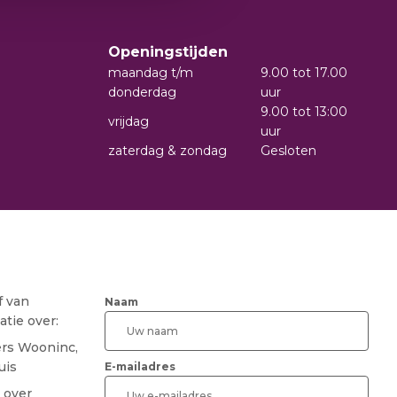
Openingstijden
maandag t/m
9.00 tot 17.00
donderdag
uur
9.00 tot 13:00
vrijdag
uur
zaterdag & zondag
Gesloten
f van
Naam
tie over:
ers Wooninc,
uis
E-mailadres
 over