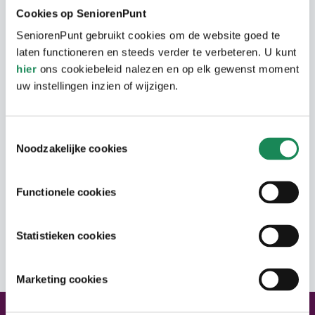
Cookies op SeniorenPunt
elkaar te vinden zijn. De seniorenwoningen
SeniorenPunt gebruikt cookies om de website goed te
zijn grotendeels gelegen op de
laten functioneren en steeds verder te verbeteren. U kunt
verschillende hoeken. Het is een kinderrijke
hier
ons cookiebeleid nalezen en op elk gewenst moment
buurt omdat er veelal gezinnen wonen in
uw instellingen inzien of wijzigen.
deze wijk.
Toestemmingsselectie
Noodzakelijke cookies
Woongebouw
De seniorenwoning is een rijtjeswoning. De
Functionele cookies
Woning
seniorenwoningen liggen veelal op de
hoek.
Op de begane grond is een woonkamer
Statistieken cookies
Adres
met open keuken, slaapkamer en
badkamer ensuite. Er is een vaste trap naar
Marketing cookies
de zolder die bijvoorbeeld voor opslag