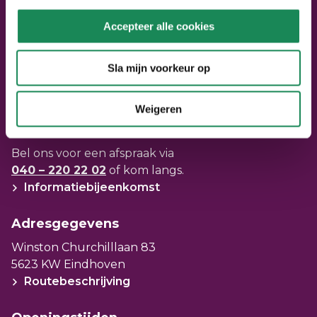
gebruikt kan worden. Ook is er een tuin.
Neem contact met ons op
Accepteer alle cookies
Neem contact op
Bel ons:
040 – 220 22 02
Sla mijn voorkeur op
Stel een vraag
Mail ons: info@seniorenpunt.nl
Weigeren
Bezoek SeniorenPunt
Bel ons voor een afspraak via
040 – 220 22 02
of kom langs.
Informatiebijeenkomst
Adresgegevens
Winston Churchilllaan 83
5623 KW Eindhoven
Routebeschrijving