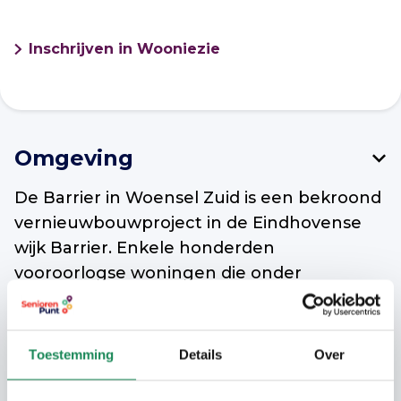
Inschrijven in Wooniezie
Omgeving
De Barrier in Woensel Zuid is een bekroond
vernieuwbouwproject in de Eindhovense
wijk Barrier. Enkele honderden
vooroorlogse woningen die onder
monumentenzorg vielen, werden op
binnenmuren en gordingen na volledig
gestript en met zorg weer opgebouwd. Het
Toestemming
Details
Over
is een gemengde wijk geworden, waar
koop-, huur- en seniorenwoningen door