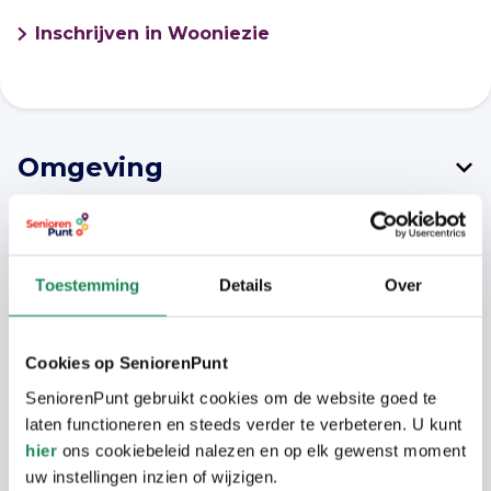
Inschrijven in Wooniezie
Omgeving
Nette buurt in Prinsejagt waar rust en
veiligheid op prijs worden gesteld, dichtbij
uitvalswegen en winkelcentra.
Toestemming
Details
Over
Cookies op SeniorenPunt
Woongebouw
SeniorenPunt gebruikt cookies om de website goed te
laten functioneren en steeds verder te verbeteren. U kunt
Het is hoogbouw met 7 verdiepingen en in
Woning
hier
ons cookiebeleid nalezen en op elk gewenst moment
totaal met 125 appartementen. Er is een
uw instellingen inzien of wijzigen.
gemeenschappelijke huiskamer die door de