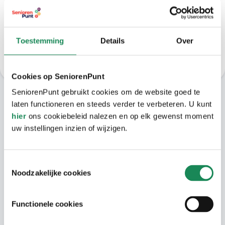
040 - 220 22 02 (menukeuze optie 1).
Toestemming
Details
Over
Inschrijven in Wooniezie
Cookies op SeniorenPunt
SeniorenPunt gebruikt cookies om de website goed te
laten functioneren en steeds verder te verbeteren. U kunt
Omgeving
hier
ons cookiebeleid nalezen en op elk gewenst moment
uw instellingen inzien of wijzigen.
De Gasthuisstraat ligt in het mooie centrum
van Oirschot. Geniet van een kop koffie bij
een van de vele restaurants. Ook winkels en
Toestemmingsselectie
de markt zijn op loopafstand.
Noodzakelijke cookies
Functionele cookies
Woongebouw