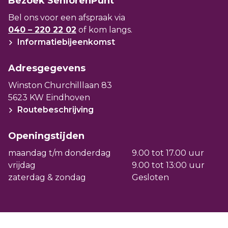
Bezoek SeniorenPunt
SeniorenPunt in Oirschot is een initiatief
Bel ons voor een afspraak via
van Wooninc. en Joris Zorg. Ook andere
040 – 220 22 02
of kom langs.
Informatiebijeenkomst
zorg- en welzijnsorganisaties uit de regio
bieden hun informatie aan bij SeniorenPunt
Adresgegevens
Oirschot. Wij werken samen met WIJzer
Winston Churchilllaan 83
Oirschot. Bij hen kunt u bijvoorbeeld
5623 KW Eindhoven
terecht voor vragen over WMO-
Routebeschrijving
voorzieningen, mantelzorg, vervoer en
vrijwilligerswerk. Ook werken we samen
Openingstijden
met Amaliazorg, zij zijn gespecialiseerd in
maandag t/m donderdag
9.00 tot 17.00 uur
belevingsgericht groepswonen voor
vrijdag
9.00 tot 13:00 uur
mensen met dementie.
zaterdag & zondag
Gesloten
Bezoek, bel of mail SeniorenPunt in
Oirschot. De contactgegevens vindt u
op
seniorenpuntoirschot.nl
.