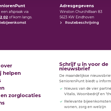
vraag over welzijn, wonen of zorg?
eniorenPunt
Adresgegevens
 een afspraak via
Winston Churchilllaan 83
n 16.30 uur eens binnen in de
2 02
of kom langs.
5623 KW Eindhoven
ar.
iebijeenkomst
Routebeschrijving
van Anna Ouderenzorg, Wooninc. en Vitalis.
Stroomz, Savant Zorg en andere partners
zijn er mogelijkheden in huis als het gaat
 wonen. We zetten die graag zo goed
 Geldrop-Mierlo beter en sneller te
zijns-, woon- en/of zorgbehoefte.
Schrijf u in voor de
 over
nieuwsbrief
 Geldrop
j helpen
De maandelijkse nieuwsbrie
s
.30 uur
SeniorenPunt biedt u informa
en
Nieuws van de vier partn
Vitalis, Woonbedrijf en ’th
en zorglocaties
ze Wegwijzer.
Relevante bijeenkomsten
ns
wonen, zorg en welzijn