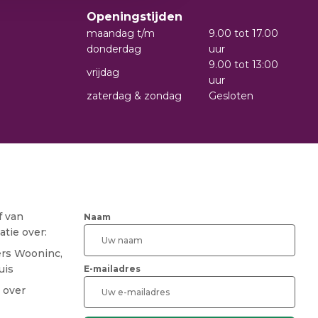
Openingstijden
maandag t/m
9.00 tot 17.00
donderdag
uur
9.00 tot 13:00
vrijdag
uur
zaterdag & zondag
Gesloten
f van
Naam
tie over:
ers Wooninc,
uis
E-mailadres
 over