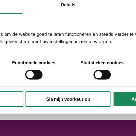
Details
bert Heijn in nabije omgeving. Gunsige
s om de website goed te laten functioneren en steeds verder te
lk gewenst moment uw instellingen inzien of wijzigen.
Functionele cookies
Statistieken cookies
ij hofje met 12 woningen waarvan 2
rlo
oning met 2 slaapkamers, 2 woonkamers
k een loket speciaal voor senioren. Het
jzer Geldrop-Mierlo. Inwoners van
Sla mijn voorkeur op
Ac
terecht om zich te laten informeren en
hun gemeente. Heeft u behoefte aan
ar een zinvolle invulling van uw dag? Bent
 er in Geldrop zijn en hoe u ervoor in
 over het aanvragen van een