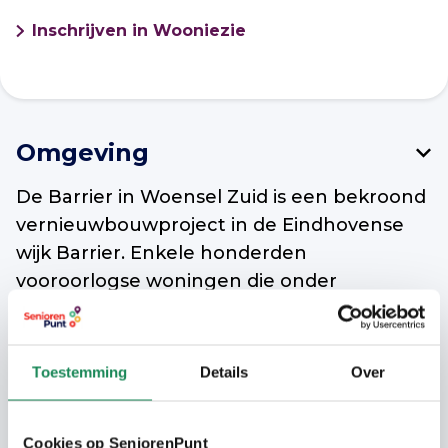
Inschrijven in Wooniezie
Omgeving
De Barrier in Woensel Zuid is een bekroond
vernieuwbouwproject in de Eindhovense
wijk Barrier. Enkele honderden
vooroorlogse woningen die onder
monumentenzorg vielen, werden op
binnenmuren en gordingen na volledig
gestript en met zorg weer opgebouwd. Het
Toestemming
Details
Over
is een gemengde wijk geworden, waar
koop-, huur- en seniorenwoningen door
Cookies op SeniorenPunt