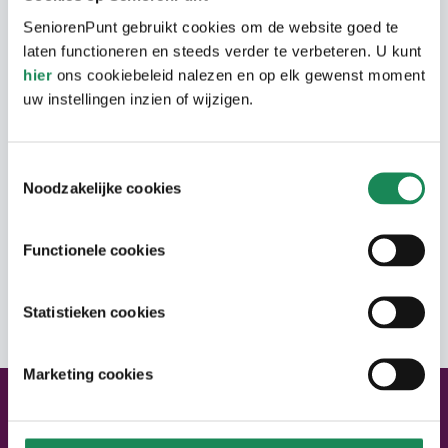
elkaar te vinden zijn. De seniorenwoningen
zijn gelegen in twee bouwblokken.
SeniorenPunt gebruikt cookies om de website goed te
laten functioneren en steeds verder te verbeteren. U kunt
hier
ons cookiebeleid nalezen en op elk gewenst moment
uw instellingen inzien of wijzigen.
Woongebouw
Het seniorencomplex bestaat uit twee
Toestemmingsselectie
Woning
Noodzakelijke cookies
appartementencomplexen. Er is een lift
aanwezig en een afgesloten parkeerplaats.
Het appartement is gelijkvloers, met 2
Zorg
Functionele cookies
slaapkamers, een woonkamer met open
keuken, een badkamer met douche en
Er is toegang voor zorgverleners aan te
Adres
toilet, inpandige berging en een apart
Statistieken cookies
vragen via telelock.
toilet.
Marketing cookies
Neem contact met ons op