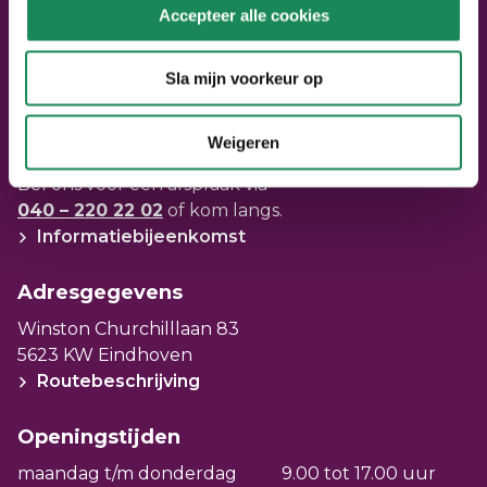
Neem contact op
Accepteer alle cookies
Bel ons:
040 – 220 22 02
Stel een vraag
Sla mijn voorkeur op
Mail ons: info@seniorenpunt.nl
Weigeren
Bezoek SeniorenPunt
Bel ons voor een afspraak via
040 – 220 22 02
of kom langs.
Informatiebijeenkomst
Adresgegevens
Winston Churchilllaan 83
5623 KW Eindhoven
Routebeschrijving
Openingstijden
maandag t/m donderdag
9.00 tot 17.00 uur