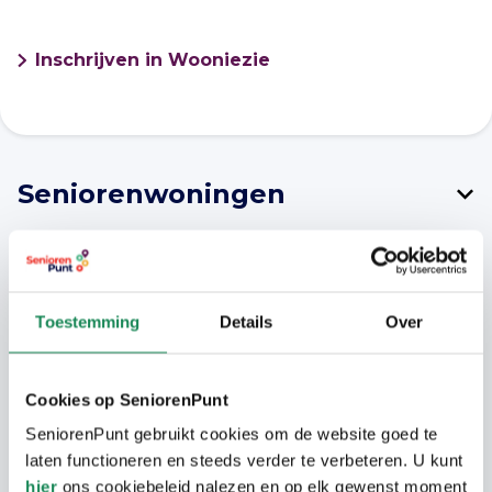
Inschrijven in Wooniezie
Seniorenwoningen
Deze 5 levensloopbestendige woningen
liggen in de nieuwbouwwijk De Hille in
Middelbeers. Er is een slaap- en badkamer
Toestemming
Details
Over
op de begane grond en een keuken aan de
achterzijde. Op de 1e verdieping is nog een
ruime slaapkamer en berging. Elke woning
Cookies op SeniorenPunt
heeft een tuin met eigen berging en
SeniorenPunt gebruikt cookies om de website goed te
schutting. Een poort in de tuin geeft
laten functioneren en steeds verder te verbeteren. U kunt
toegang tot het achterpad. Parkeren doet
hier
ons cookiebeleid nalezen en op elk gewenst moment