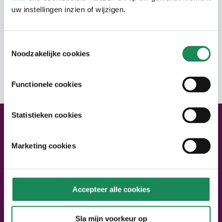
uw instellingen inzien of wijzigen.
u openbaar. In de directe omgeving zijn
openbare parkeerplekken.
Toestemmingsselectie
Noodzakelijke cookies
Adres
Functionele cookies
Statistieken cookies
Neem contact met ons op
Neem contact op
Marketing cookies
Bel ons:
040 – 220 22 02
Stel een vraag
Mail ons: info@seniorenpunt.nl
Accepteer alle cookies
Bezoek SeniorenPunt
Sla mijn voorkeur op