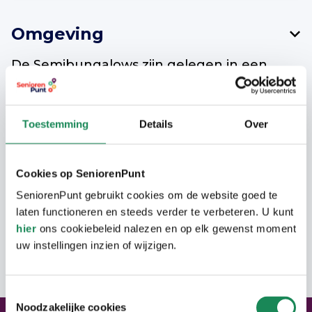
Omgeving
De Semibungalows zijn gelegen in een
rustige straat in de buurt van diverse
winkels.
Toestemming
Details
Over
Woning
Cookies op SeniorenPunt
SeniorenPunt gebruikt cookies om de website goed te
De bungalows hebben een woonkamer
Langer Thuis Wijzer Veldhoven
laten functioneren en steeds verder te verbeteren. U kunt
met open keuken en twee slaapkamers op
hier
ons cookiebeleid nalezen en op elk gewenst moment
de begane grond. De badkamer is voorzien
Net als in Eindhoven is er in Veldhoven ook
uw instellingen inzien of wijzigen.
Adres
van een wastafel en douche. Verder
een loket speciaal voor senioren. Dit loket
hebben de bungalows een nette tuin.
heet Langer Thuis Wijzer. Inwoners van
Toestemmingsselectie
gemeente Veldhoven kunnen hier terecht
Noodzakelijke cookies