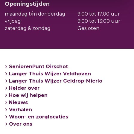
maandagochtend en dinsdagmiddag.
Openingstijden
maandag t/m donderdag
9.00 tot 17.00 uur
Adres: gebouw Veldwijzer, Sterrenlaan 15 in
vrijdag
9.00 tot 13:00 uur
Veldhoven
zaterdag & zondag
Gesloten
Open: maandag van 9.00 tot 12.00 / dinsdag
van 13.00 tot 16.00 uur
SeniorenPunt Oirschot
Langer Thuis Wijzer Veldhoven
Langer Thuis Wijzer Geldrop-Mierlo
Helder over
Hoe wij helpen
Nieuws
Verhalen
Woon- en zorglocaties
Over ons