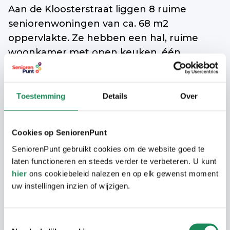
Aan de Kloosterstraat liggen 8 ruime
seniorenwoningen van ca. 68 m2
oppervlakte. Ze hebben een hal, ruime
woonkamer met open keuken, één
slaapkamer, een ruime badkamer met
douche en toilet. De benedenwoningen
hebben ook een ruim terras. Deze
Toestemming
Details
Over
woningen op de begane grond zijn
geschikt voor minder mobile bewoners; ze
Cookies op SeniorenPunt
zijn nl. goed bereikbaar met een rolstoel.
SeniorenPunt gebruikt cookies om de website goed te
De 4 woningen op de 1e etage zijn
laten functioneren en steeds verder te verbeteren. U kunt
hier
ons cookiebeleid nalezen en op elk gewenst moment
bereikbaar met een trap en/of een liftstoel
uw instellingen inzien of wijzigen.
(
stoellift
). Omdat er geen gewone lift is, zijn
ze niet geschikt voor rolstoelgebruikers of
mensen met verminderde mobiliteit.
Toestemmingsselectie