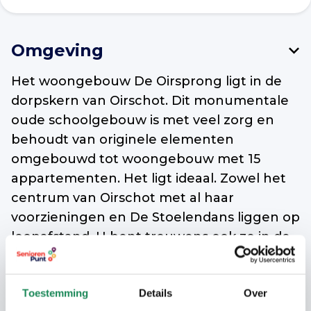
Omgeving
Het woongebouw De Oirsprong ligt in de
dorpskern van Oirschot. Dit monumentale
oude schoolgebouw is met veel zorg en
behoudt van originele elementen
omgebouwd tot woongebouw met 15
appartementen. Het ligt ideaal. Zowel het
centrum van Oirschot met al haar
voorzieningen en De Stoelendans liggen op
loopafstand. U bent trouwens ook zo in de
natuur.
Oirschot is een gemeente met 17.500
Toestemming
Details
Over
inwoners verspreidt over de dorpskernen