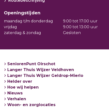
Routebeschrijving
voorzieningen, mantelzorg, vervoer en
vrijwilligerswerk. Ook werken we samen
Openingstijden
met Amaliazorg, zij zijn gespecialiseerd in
maandag t/m donderdag
9.00 tot 17.00 uur
belevingsgericht groepswonen voor
vrijdag
9.00 tot 13:00 uur
mensen met dementie.
zaterdag & zondag
Gesloten
Bezoek, bel of mail SeniorenPunt in
Oirschot. De contactgegevens vindt u
op
seniorenpuntoirschot.nl
.
SeniorenPunt Oirschot
Langer Thuis Wijzer Veldhoven
Langer Thuis Wijzer Geldrop-Mierlo
Helder over
Hoe wij helpen
Nieuws
Verhalen
Woon- en zorglocaties