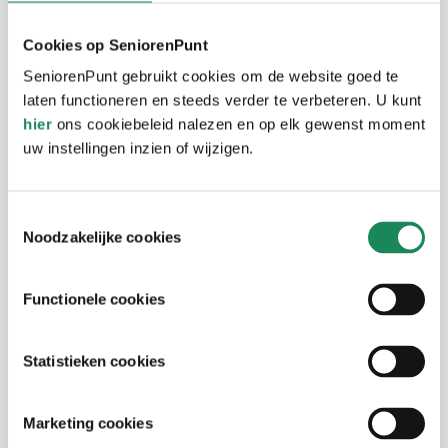
Oirschot, Middelbeers, Oostelbeers en
Cookies op SeniorenPunt
Spoordonk. Eindhoven en Tilburg liggen op
circa 20 kilometer. De snelweg A58 is snel
SeniorenPunt gebruikt cookies om de website goed te
laten functioneren en steeds verder te verbeteren. U kunt
bereikbaar. Met vele monumentale panden
hier
ons cookiebeleid nalezen en op elk gewenst moment
en de elf omliggende natuurgebieden
uw instellingen inzien of wijzigen.
noemt Oirschot zich met trots “Monument
in het Groen”.
Toestemmingsselectie
Noodzakelijke cookies
De appartementen
Functionele cookies
Er zijn 15 woningen met een grote variatie
SeniorenPunt Oirschot
in woningtypen. Van klein tot groot en met
Statistieken cookies
1 en 2 slaapkamers. Ze zijn allemaal
SeniorenPunt Oirschot helpt inwoners van
Adres
voorzien van inbouwapparatuur in de
Oirschot graag met vragen over wonen,
Marketing cookies
keuken zoals een inbouwkookplaat,
zorg en welzijn. We willen u zo optimaal