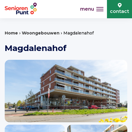
menu
contact
›
›
Home
Woongebouwen
Magdalenahof
Magdalenahof