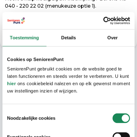
040 - 220 22 02 (menukeuze optie 1).
Inschrijven in Wooniezie
Toestemming
Details
Over
Cookies op SeniorenPunt
Omgeving
SeniorenPunt gebruikt cookies om de website goed te
laten functioneren en steeds verder te verbeteren. U kunt
Onder de rook van Eindhoven ligt het dorp
hier
ons cookiebeleid nalezen en op elk gewenst moment
Geldrop. Magdalenahof ligt vlakbij het
uw instellingen inzien of wijzigen.
gezellige centrum: op de fiets bent u er
binnen 5 minuten. Reist u liever met het
Toestemmingsselectie
openbaar vervoer? Om de hoek ligt de
Noodzakelijke cookies
bushalte.