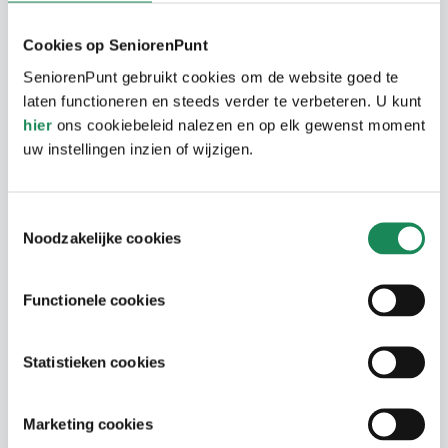
De omgeving
Cookies op SeniorenPunt
In de omgeving zijn verschillende winkels
op loopafstand. Binnen 10 minuten wandelt
SeniorenPunt gebruikt cookies om de website goed te
laten functioneren en steeds verder te verbeteren. U kunt
u ook naar de bruisende binnenstad en het
hier
ons cookiebeleid nalezen en op elk gewenst moment
Centraal Station. Dankzij een bushalte om
uw instellingen inzien of wijzigen.
de hoek bent u ook met het openbaar
vervoer snel op uw bestemming.
Toestemmingsselectie
Noodzakelijke cookies
Mees Heerenshof
Functionele cookies
Woongebouw Mees Heerenshof
Seniorenappartement
(Buizerdhof) ligt in de groene en
Statistieken cookies
karakteristieke buurt Villapark. Er is veel
Het woongebouw bestaat uit 38
Adres
gezelligheid in de ontmoetingsruimte met
appartementen verdeeld over 4
Marketing cookies
terras. Hier ontmoeten bewoners elkaar op
woonlagen. Alle woningen zijn bereikbaar