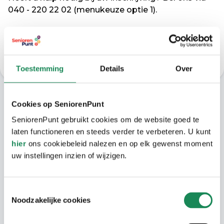
040 - 220 22 02 (menukeuze optie 1).
Inschrijven in Wooniezie
Toestemming
Details
Over
In de buurt
Cookies op SeniorenPunt
SeniorenPunt gebruikt cookies om de website goed te
Naast een park om hoek voor een
laten functioneren en steeds verder te verbeteren. U kunt
wandeling, bevindt zich en
hier
ons cookiebeleid nalezen en op elk gewenst moment
uw instellingen inzien of wijzigen.
buurtwinkelcentrum op loopafstand. Hier is
onder andere een warme bakker, een
supermarkt en een apotheek. Een bushalte
Toestemmingsselectie
is ook dichtbij, zodat u snel gebruikmaakt
Noodzakelijke cookies
van het openbaar vervoer.