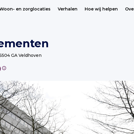
Woon- en zorglocaties
Verhalen
Hoe wij helpen
Ove
tementen
0, 5504 GA Veldhoven
n (18)