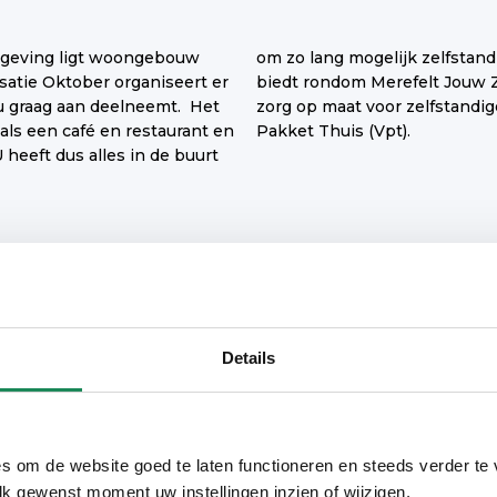
mgeving ligt woongebouw
rtabel te wonen. Oktober
satie Oktober organiseert er
an. Dit is ondersteuning en
r u graag aan deelneemt. Het
 gebaseerd op het Volledig
ls een café en restaurant en
Pakket Thuis (Vpt).
U heeft dus alles in de buurt
fé
Receptie/servicebalie
Details
ilteruimte
Beheerder
nicure/Pedicure
s om de website goed te laten functioneren en steeds verder te
lk gewenst moment uw instellingen inzien of wijzigen.