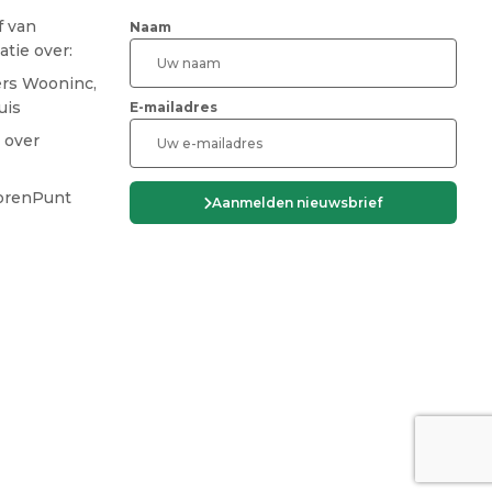
f van
Naam
tie over:
ers Wooninc,
uis
E-mailadres
 over
CAPTCHA
iorenPunt
Aanmelden nieuwsbrief