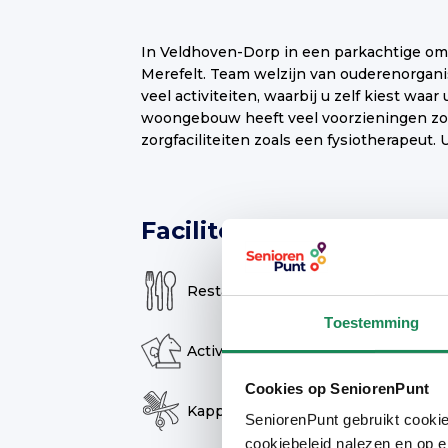
In Veldhoven-Dorp in een parkachtige o
om zo lang mogelijk zelfstandig en comfo
Merefelt. Team welzijn van ouderenorgani
biedt rondom Merefelt Jouw Zorg Thuis a
veel activiteiten, waarbij u zelf kiest waa
zorg op maat voor zelfstandige huurders,
woongebouw heeft veel voorzieningen zoa
zorgfaciliteiten zoals een fysiotherapeut. 
Faciliteiten & services
Restaurant
Ca
Toestemming
Activiteiten
St
Cookies op SeniorenPunt
Kapper
Ma
SeniorenPunt gebruikt cookie
cookiebeleid nalezen en op e