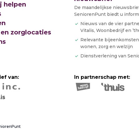
j helpen
De maandelijkse nieuwsbrie
s
SeniorenPunt biedt u informa
en
Nieuws van de vier partn
Vitalis, Woonbedrijf en ’th
en zorglocaties
Relevante bijeenkomsten
ns
wonen, zorg en welzijn
Dienstverlening van Sen
ief van:
In partnerschap met:
niorenPunt