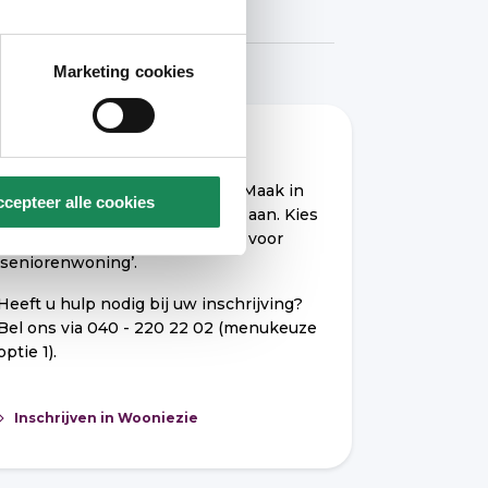
Marketing cookies
Wilt u hier ook wonen?
Schrijf u dan in via
Wooniezie
. Maak in
cepteer alle cookies
MijnWooniezie een zoekprofiel aan. Kies
in uw zoekprofiel in ieder geval voor
‘seniorenwoning’.
Heeft u hulp nodig bij uw inschrijving?
Bel ons via 040 - 220 22 02 (menukeuze
optie 1).
Inschrijven in Wooniezie