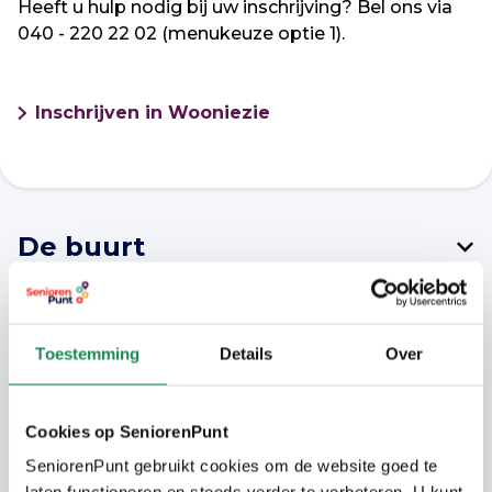
Heeft u hulp nodig bij uw inschrijving? Bel ons via
040 - 220 22 02 (menukeuze optie 1).
Inschrijven in Wooniezie
De buurt
In deze kleine dorpskern is vooral rust.
Wandel naar de rivier de Beerze en naar de
Toestemming
Details
Over
Spoordonkse Watermolen. Er is ook een
golfbaan vlakbij. Liever wat verder weg? Er
is een bushalte en de provinciale
Cookies op SeniorenPunt
Kempenweg biedt een snelle verbinding
SeniorenPunt gebruikt cookies om de website goed te
met Oirschot en de rest van de omgeving.