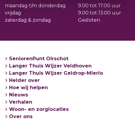
maandag t/m donderdag
9.00 tot 17.00 uur
Adres: gebouw Veldwijzer, Sterrenlaan 15 in
vrijdag
9.00 tot 13:00 uur
Veldhoven
zaterdag & zondag
Gesloten
Open: maandag van 9.00 tot 12.00 / dinsdag
van 13.00 tot 16.00 uur
SeniorenPunt Oirschot
Langer Thuis Wijzer Veldhoven
Langer Thuis Wijzer Geldrop-Mierlo
Helder over
Hoe wij helpen
Nieuws
Verhalen
Woon- en zorglocaties
Over ons