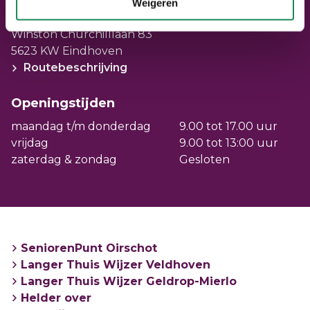
Veldwijzer
Weigeren
Adresgegevens
Loop gerust eens binnen. De adviseurs van
Winston Churchilllaan 83
Langer Thuis Wijzer zijn er voor u. En
5623 KW Eindhoven
helpen u graag onder het genot van een
Routebeschrijving
kopje koffie. Langer Thuis Wijzer is open op
maandagochtend en dinsdagmiddag.
Openingstijden
maandag t/m donderdag
9.00 tot 17.00 uur
Adres: gebouw Veldwijzer, Sterrenlaan 15 in
vrijdag
9.00 tot 13:00 uur
Veldhoven
zaterdag & zondag
Gesloten
Open: maandag van 9.00 tot 12.00 / dinsdag
van 13.00 tot 16.00 uur
SeniorenPunt Oirschot
Langer Thuis Wijzer Veldhoven
Langer Thuis Wijzer Geldrop-Mierlo
Helder over