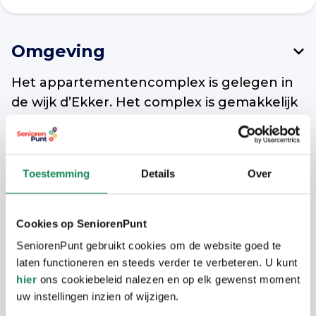
Omgeving
Het appartementencomplex is gelegen in
de wijk d’Ekker. Het complex is gemakkelijk
bereikbaar per bus. De
winkelvoorzieningen van het centrum van
Veldhoven zijn binnen loopafstand
Toestemming
Details
Over
aanwezig. Ook is op loopafstand een
gezondheidscentrum aanwezig.
Cookies op SeniorenPunt
SeniorenPunt gebruikt cookies om de website goed te
Woning
laten functioneren en steeds verder te verbeteren. U kunt
hier
ons cookiebeleid nalezen en op elk gewenst moment
uw instellingen inzien of wijzigen.
Ruime appartementen met twee
Langer Thuis Wijzer Veldhoven