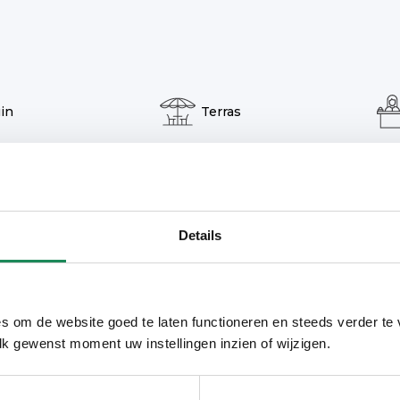
in
Terras
tnessruimte
Details
s om de website goed te laten functioneren en steeds verder te
de Woenselse Markt, een winkelgebied met
lk gewenst moment uw instellingen inzien of wijzigen.
ls. Al uw boodschappen doet u dus om de
kbaar via de uitvalswegen of met het