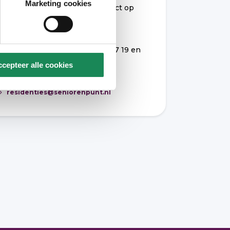
Marketing cookies
meer informatie neemt u contact op
met Stèphanie Swinkels van
SeniorenPunt.
Zij is bereikbaar via 06 - 10 41 97 19 en
staat u graag te woord
cepteer alle cookies
U kunt haar mailen via:
residenties@seniorenpunt.nl