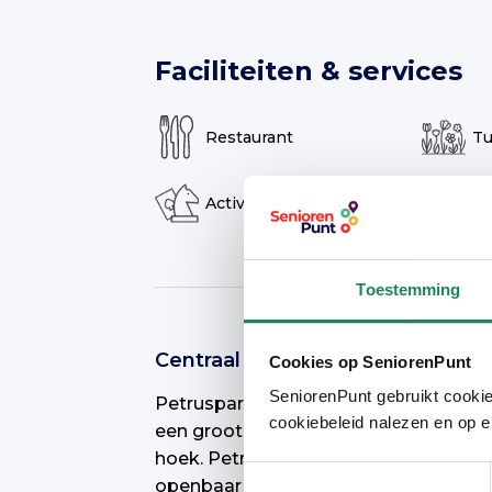
Faciliteiten & services
Restaurant
Tu
Activiteiten
Fi
Toestemming
Centraal gelegen
Cookies op SeniorenPunt
SeniorenPunt gebruikt cookie
Petruspark ligt op loopafstand van 
cookiebeleid nalezen en op e
een groot aantal verschillende winke
hoek. Petruspark is ook perfect berei
Toestemmingsselectie
openbaar vervoer.