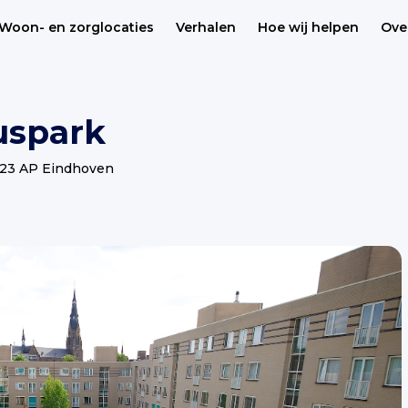
Woon- en zorglocaties
Verhalen
Hoe wij helpen
Ove
uspark
623 AP Eindhoven