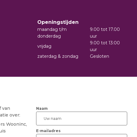
Openingstijden
maandag t/m
9.00 tot 17.00
donderdag
uur
9.00 tot 13:00
vrijdag
uur
zaterdag & zondag
Gesloten
f van
Naam
tie over:
ers Wooninc,
uis
E-mailadres