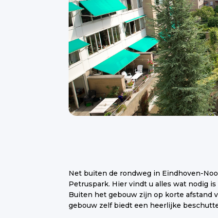
Net buiten de rondweg in Eindhoven-Noord
activiteiten programma en een sfeervol
Petruspark. Hier vindt u alles wat nodig i
zorgvraag verandert, woont u goed in Petru
Buiten het gebouw zijn op korte afstand 
gebouw zelf biedt een heerlijke beschutt