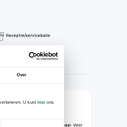
Receptie/servicebalie
Over
 verbeteren. U kunt
hier
ons
Wilt u ook wonen in deze
residentie?
Momenteel zijn er enkele 2-
kamerappartementen beschikbaar. Voor