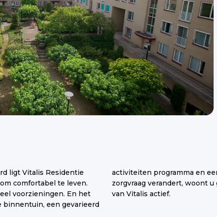
 ligt Vitalis Residentie
 restaurant. Ook als uw
s om comfortabel te leven.
spark. Er is een zorgteam
veel voorzieningen. En het
van Vitalis actief.
e binnentuin, een gevarieerd