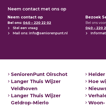
https://vitalis.samenuitagenda.nl/nl
Neem contact met ons op
Neem contact op
Bezoek S
Bel ons:
040 – 220 22 02
Bel ons voor
Stel een vraag
040 – 220 2
Mail ons: info@seniorenpunt.nl
Informat
SeniorenPunt Oirschot
Helder
Langer Thuis Wijzer
Hoe wi
Veldhoven
Nieuw
Langer Thuis Wijzer
Verhal
Geldrop-Mierlo
Woon- 