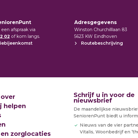
/petruspark-vitalis
eniorenPunt
Adresgegevens
 een afspraak via
Winston Churchilllaan 83
2 02
of kom langs.
5623 KW Eindhoven
iebijeenkomst
Routebeschrijving
Schrijf u in voor de
 over
nieuwsbrief
j helpen
De maandelijkse nieuwsbrie
s
SeniorenPunt biedt u informa
en
Nieuws van de vier partn
Vitalis, Woonbedrijf en ’th
en zorglocaties