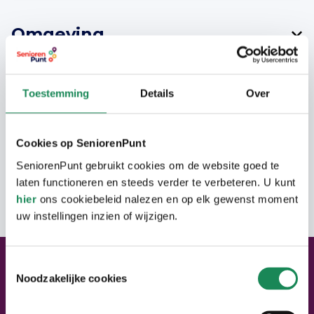
Omgeving
Semibungalows in een rustige buurt nabij
het centrum van Son.
Toestemming
Details
Over
Cookies op SeniorenPunt
Woning
SeniorenPunt gebruikt cookies om de website goed te
Zeven semibungalows met alle
laten functioneren en steeds verder te verbeteren. U kunt
Adres
hier
ons cookiebeleid nalezen en op elk gewenst moment
voorzieningen op de begane grond:
uw instellingen inzien of wijzigen.
slaapkamer, badkamer met toilet en
gesloten keuken. Op de eerste etage
bevindt zich nog een extra slaapkamer.
Toestemmingsselectie
Neem contact met ons op
Noodzakelijke cookies
Neem contact op