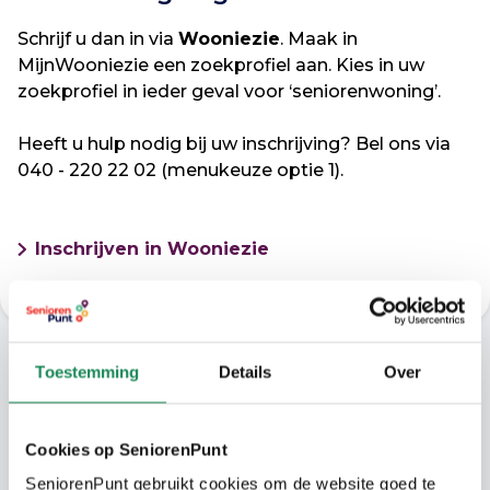
Schrijf u dan in via
Wooniezie
. Maak in
MijnWooniezie een zoekprofiel aan. Kies in uw
zoekprofiel in ieder geval voor ‘seniorenwoning’.
Heeft u hulp nodig bij uw inschrijving? Bel ons via
040 - 220 22 02 (menukeuze optie 1).
Inschrijven in Wooniezie
Toestemming
Details
Over
In de buurt
Het is rustig wonen aan ’t Hofke. Vlakbij aan
Cookies op SeniorenPunt
de Tongelresestraat zijn supermarkten en
SeniorenPunt gebruikt cookies om de website goed te