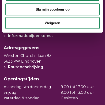
directe omgeving zijn openbare
Mail ons: info@seniorenpunt.nl
parkeerplekken. Er is een huismeester
Sla mijn voorkeur op
aanwezig. Die draagt bij aan de orde en
Bezoek SeniorenPunt
netheid van de woonomgeving en aan het
Weigeren
Bel ons voor een afspraak via
veiligheidsgevoel van bewoners. De
040 – 220 22 02
of kom langs.
huismeester is het eerste aanspreekpunt
Informatiebijeenkomst
als het gaat om de woning of het
woongebouw.
Adresgegevens
Winston Churchilllaan 83
5623 KW Eindhoven
Routebeschrijving
Openingstijden
maandag t/m donderdag
9.00 tot 17.00 uur
vrijdag
9.00 tot 13:00 uur
zaterdag & zondag
Gesloten