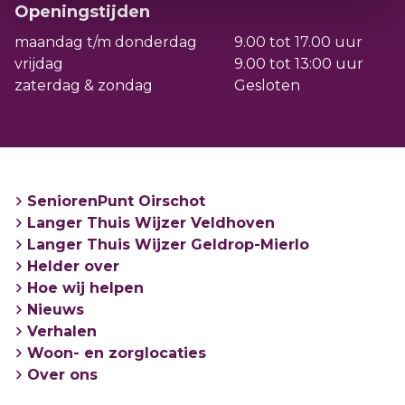
maandagochtend en dinsdagmiddag.
Openingstijden
maandag t/m donderdag
9.00 tot 17.00 uur
Adres: gebouw Veldwijzer, Sterrenlaan 15 in
vrijdag
9.00 tot 13:00 uur
Veldhoven
zaterdag & zondag
Gesloten
Open: maandag van 9.00 tot 12.00 / dinsdag
van 13.00 tot 16.00 uur
SeniorenPunt Oirschot
Langer Thuis Wijzer Veldhoven
Langer Thuis Wijzer Geldrop-Mierlo
Helder over
Hoe wij helpen
Nieuws
Verhalen
Woon- en zorglocaties
Over ons