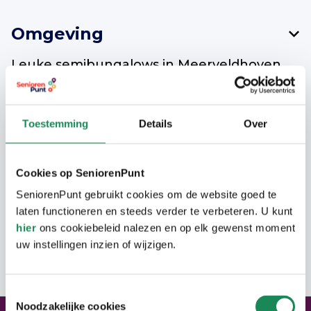
Omgeving
Leuke semibungalows in Meerveldhoven
gelegen op een plein, nabij CityCentrum
Veldhoven.
Toestemming
Details
Over
Woning
Cookies op SeniorenPunt
SeniorenPunt gebruikt cookies om de website goed te
De bungalows hebben op de begane
Langer Thuis Wijzer Veldhoven
laten functioneren en steeds verder te verbeteren. U kunt
grond een woonkamer, slaapkamer,
hier
ons cookiebeleid nalezen en op elk gewenst moment
badkamer en keuken. Op de eerste
Net als in Eindhoven is er in Veldhoven ook
uw instellingen inzien of wijzigen.
Adres
verdieping heeft u nog een extra
een loket speciaal voor senioren. Dit loket
slaapkamer/opbergruimte. Vanuit de
heet Langer Thuis Wijzer. Inwoners van
Toestemmingsselectie
keuken kunt u naar de (grote) tuin. Verder
gemeente Veldhoven kunnen hier terecht
Noodzakelijke cookies