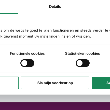
Details
waar grotendeels eengezins
vendige buurt. Op loopafstand kun je de
s om de website goed te laten functioneren en steeds verder te
lk gewenst moment uw instellingen inzien of wijzigen.
Functionele cookies
Statistieken cookies
ok enkele woningen voor gezinnen en
n
rs, waarvan alle voorzieningen op de
Sla mijn voorkeur op
Ac