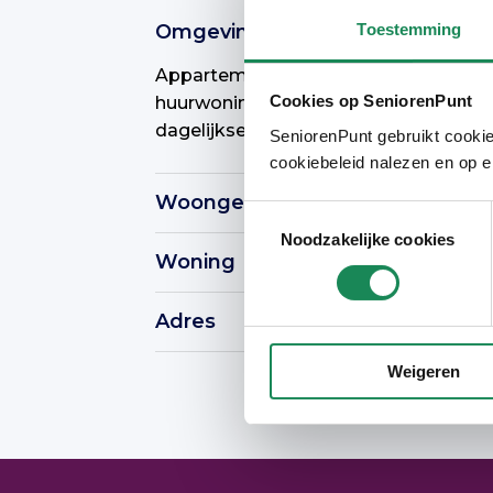
Toestemming
Omgeving
Appartementen liggen in een gebied 
Cookies op SeniorenPunt
huurwoningen liggen. Tivoli is een le
dagelijkse boodschappen doen.
SeniorenPunt gebruikt cookie
cookiebeleid nalezen en op e
Woongebouw
Toestemmingsselectie
Noodzakelijke cookies
Tussen de seniorenwoningen liggen o
Woning
appartementen voor alle doelgroepe
De woningen bevatten twee slaapkame
Adres
begane grond aanwezig zijn.
Weigeren