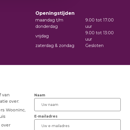
Openingstijden
maandag t/m
9.00 tot 17.00
donderdag
uur
9.00 tot 13:00
vrijdag
uur
zaterdag & zondag
Gesloten
f van
Naam
tie over:
ers Wooninc,
uis
E-mailadres
 over