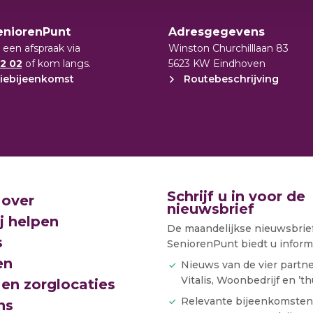
eniorenPunt
Adresgegevens
 een afspraak via
Winston Churchilllaan 83
2 02
of kom langs.
5623 KW Eindhoven
iebijeenkomst
Routebeschrijving
Schrijf u in voor de
 over
nieuwsbrief
j helpen
De maandelijkse nieuwsbrie
s
SeniorenPunt biedt u informa
en
Nieuws van de vier partn
Vitalis, Woonbedrijf en ’th
en zorglocaties
Relevante bijeenkomsten
ns