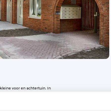
ine voor en achtertuin. In
15 t/m 29 (oneven) en