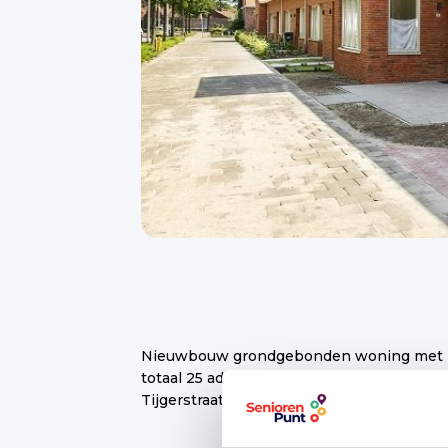
Nieuwbouw grondgebonden woning met kle
totaal 25 adressen op de Neushoornstraat 
Tijgerstraat 2 t/m 18 (even).