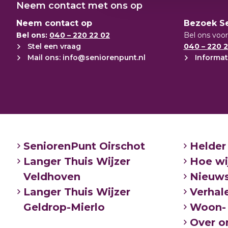
Neem contact met ons op
Neem contact op
Bezoek S
Bel ons:
040 – 220 22 02
Bel ons voor
Stel een vraag
040 – 220 2
Mail ons: info@seniorenpunt.nl
Informat
SeniorenPunt Oirschot
Helder
Langer Thuis Wijzer
Hoe wi
Veldhoven
Nieuw
Langer Thuis Wijzer
Verhal
Geldrop-Mierlo
Woon- 
Over o