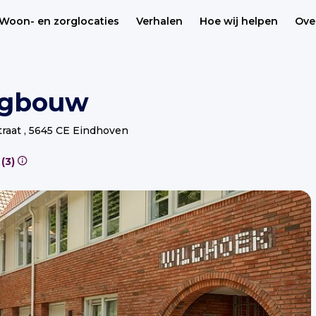
Woon- en zorglocaties
Verhalen
Hoe wij helpen
Ove
aagbouw
traat , 5645 CE Eindhoven
Betaalbaar (22), Sociaal (3)