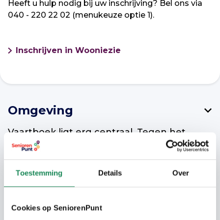
Heeft u hulp nodig bij uw inschrijving? Bel ons via
040 - 220 22 02 (menukeuze optie 1).
Inschrijven in Wooniezie
Omgeving
Vaartboek ligt erg centraal. Tegen het
winkelcentrum van Vaartbroek aan en
dichtbij het ziekenhuis en winkelcentrum
Woensel XL. Het natuurgebied de
Toestemming
Details
Over
Dommelbeemd is op fietsafstand aanwezig
en achter het complex ligt het park van de
Cookies op SeniorenPunt
wijk.