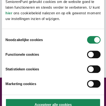
SeniorenPunt gebruikt cookies om de website goed te
laten functioneren en steeds verder te verbeteren. U kunt
hier
ons cookiebeleid nalezen en op elk gewenst moment
Woongebouw
uw instellingen inzien of wijzigen.
Het gebouw Amandelpoort is gebouwd in
Woning
Toestemmingsselectie
2000 en staat boven een vijver.
Noodzakelijke cookies
De woningen zijn verschillend. 6
Zorg
Seniorappartementen (55+) hebben een
Functionele cookies
oppervlakte tussen 50-59 m2 (hebben 1
In de wijk is Zuidzorg veel actief.
Adres
slaapkamer). 74 Seniorappartementen (55+)
Statistieken cookies
hebben een oppervlakte tussen 60-69 m2
(hebben 1 slaapkamer). Er zijn 34
seniorappartementen (55+) met een
Marketing cookies
Neem contact met ons op
oppervlakte tussen 70-79 m2 hebben 2
Neem contact op
slaapkamers.
Accepteer alle cookies
Bel ons:
040 – 220 22 02