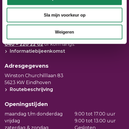
Stel een vraag
Mail ons: info@seniorenpunt.nl
Sla mijn voorkeur op
Bezoek SeniorenPunt
Weigeren
Bel ons voor een afspraak via
040 – 220 22 02
of kom langs.
Informatiebijeenkomst
Adresgegevens
Winston Churchilllaan 83
5623 KW Eindhoven
Routebeschrijving
Openingstijden
maandag t/m donderdag
9.00 tot 17.00 uur
vrijdag
9.00 tot 13:00 uur
zaterdag & zondag
Gesloten