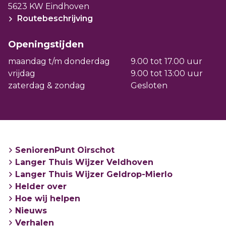
wonen worden dan via de Wet Langdurige
5623 KW Eindhoven
Routebeschrijving
Zorg (Wlz) georganiseerd. Of dit in uw
situatie kan, is afhankelijk van uw
Openingstijden
zorgbehoefte.
maandag t/m donderdag
9.00 tot 17.00 uur
vrijdag
9.00 tot 13:00 uur
zaterdag & zondag
Gesloten
SeniorenPunt Oirschot
Langer Thuis Wijzer Veldhoven
Langer Thuis Wijzer Geldrop-Mierlo
Helder over
Hoe wij helpen
Nieuws
Verhalen