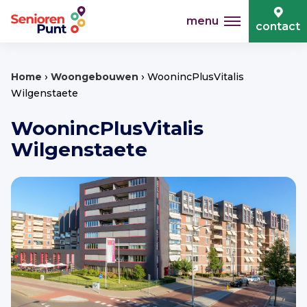
menu
contact
›
›
Home
Woongebouwen
WoonincPlusVitalis
Wilgenstaete
WoonincPlusVitalis
Wilgenstaete