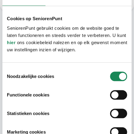
Cookies op SeniorenPunt
Alles in de buurt
SeniorenPunt gebruikt cookies om de website goed te
laten functioneren en steeds verder te verbeteren. U kunt
Wonen in Wilgenstaete betekent wonen in
hier
ons cookiebeleid nalezen en op elk gewenst moment
de gezellige wijk Stratum. In de schaduw
uw instellingen inzien of wijzigen.
van de monumentale Sint Joriskerk.
Wandel naar de supermarkt en winkels, het
Toestemmingsselectie
Parktheater en het prachtige
Noodzakelijke cookies
stadswandelpark om de hoek. Geniet u
liever van een kop koffie in het bruisende
Functionele cookies
stadscentrum? Met de fiets of bus bent u
binnen enkele minuten in het centrum van
Statistieken cookies
Eindhoven. De bus stopt recht voor de
deur, dus u kunt hier alle kanten.
Marketing cookies