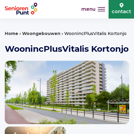
menu
contact
›
›
Home
Woongebouwen
WoonincPlusVitalis Kortonjo
WoonincPlusVitalis Kortonjo