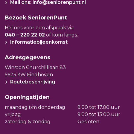
Mail ons: info@seniorenpunt.nl
altijd in de buurt is. In geval van
controle heeft waarbij wordt gekeken of
calamiteiten is dat 24 uur per dag, 7 dagen
alles goed gaat met u.
Bezoek SeniorenPunt
per week. Verandert onverwachts uw
Bel ons voor een afspraak via
Voor dit Zorgservice Arrangement brengt
zorgbehoefte of die van uw partner? In het
040 – 220 22 02
of kom langs.
Vitalis maandelijks kosten in rekening.
woongebouw zijn vaak mogelijkheden om
Informatiebijeenkomst
Samen met de huur- en
toch zo lang mogelijk bij elkaar in de buurt
woonservicekosten zijn dit uw maandelijkse
te blijven wonen.
Adresgegevens
woonkosten.
Winston Churchilllaan 83
5623 KW Eindhoven
Routebeschrijving
Openingstijden
maandag t/m donderdag
9.00 tot 17.00 uur
vrijdag
9.00 tot 13:00 uur
zaterdag & zondag
Gesloten