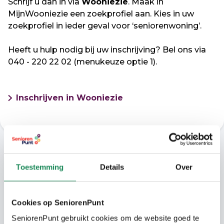
Schrijf u dan in via
Wooniezie
. Maak in
MijnWooniezie een zoekprofiel aan. Kies in uw
zoekprofiel in ieder geval voor ‘seniorenwoning’.
Heeft u hulp nodig bij uw inschrijving? Bel ons via
040 - 220 22 02 (menukeuze optie 1).
Inschrijven in Wooniezie
Prachtige locatie
Toestemming
Details
Over
Kortonjo ligt aan de rand van Eindhoven en
natuur- en recreatiegebied de Genneper
Cookies op SeniorenPunt
Parken. Voor een mooie wandeling in de
SeniorenPunt gebruikt cookies om de website goed te
natuur hoeft u alleen naar buiten te gaan