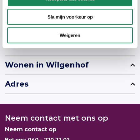
Voor alleenstaanden maximaal bruto
jaarinkomen van € 51.537. Voor 2 personen
Sla mijn voorkeur op
maximaal € 56.910. We verhuren deze
appartementen aan maximaal 2 personen
Weigeren
(zonder kinderen).
Wonen in Wilgenhof
Alles over woongebouw Wilgenhof leest u
Adres
hier
.
Neem contact met ons op
Neem contact op
Bel ons:
040 – 220 22 02