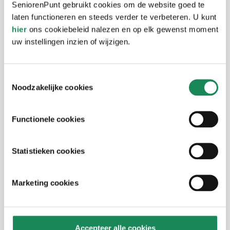
SeniorenPunt gebruikt cookies om de website goed te
laten functioneren en steeds verder te verbeteren. U kunt
Totale maandelijkse kosten
hier
ons cookiebeleid nalezen en op elk gewenst moment
De maandelijkse kosten voor wonen in
uw instellingen inzien of wijzigen.
Wilgenhof zijn:
Kale huurprijs € 682,96 (huurtoeslag
Toestemmingsselectie
Noodzakelijke cookies
mogelijk afhankelijk van persoonlijke
situatie)
Functionele cookies
Woonservicekosten € 325,69 incl. warmte,
water en elektra
Statistieken cookies
Zorgservice Arrangement Vitalis € 157,52
Marketing cookies
Totale maandlasten € 1.166,17
Inkomenscriteria
Accepteer alle cookies