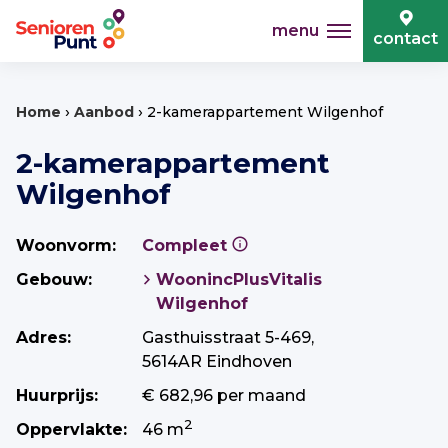
menu
contact
›
›
Home
Aanbod
2-kamerappartement Wilgenhof
2-kamerappartement
Wilgenhof
Woonvorm:
Compleet
Gebouw:
WoonincPlusVitalis
Wilgenhof
Adres:
Gasthuisstraat 5-469,
5614AR Eindhoven
Huurprijs:
€ 682,96 per maand
2
Oppervlakte:
46 m