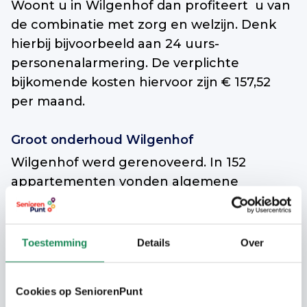
Woont u in Wilgenhof dan profiteert u van
de combinatie met zorg en welzijn. Denk
hierbij bijvoorbeeld aan 24 uurs-
personenalarmering. De verplichte
bijkomende kosten hiervoor zijn € 157,52
per maand.
Groot onderhoud Wilgenhof
Wilgenhof werd gerenoveerd. In 152
appartementen vonden algemene
renovatiewerkzaamheden plaats. Ook werd
in de meeste woningen de keuken en/of
badkamer vervangen. Op
Toestemming
Details
Over
www.wooninc.nl/wilgenhof
leest u
uitgebreide informatie over het groot
Cookies op SeniorenPunt
onderhoud..