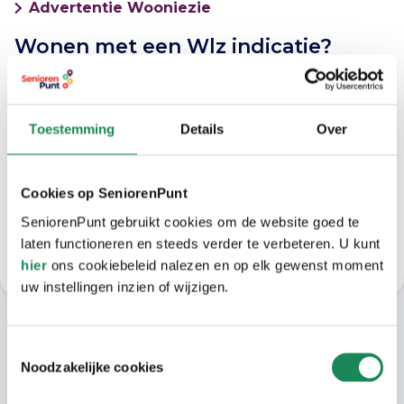
Advertentie Wooniezie
Wonen met een Wlz indicatie?
We bespreken graag samen met u de
mogelijkheden om hier te wonen. Bel een
zorgadviseur via 040 – 220 22 02 (menukeuze
Toestemming
Details
Over
optie 2).
U kunt ook mailen via:
Cookies op SeniorenPunt
SeniorenPunt gebruikt cookies om de website goed te
> zorgadvies@vitalisgroep.nl
laten functioneren en steeds verder te verbeteren. U kunt
hier
ons cookiebeleid nalezen en op elk gewenst moment
uw instellingen inzien of wijzigen.
Alles in de buurt
Toestemmingsselectie
Noodzakelijke cookies
In de gezellige wijk Stratum ligt in de