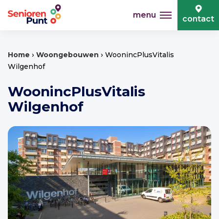
menu
contact
›
›
Home
Woongebouwen
WoonincPlusVitalis
Wilgenhof
WoonincPlusVitalis
Wilgenhof