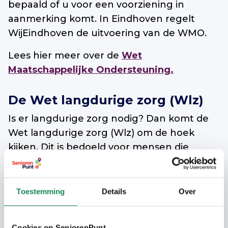
bepaald of u voor een voorziening in
aanmerking komt. In Eindhoven regelt
WijEindhoven de uitvoering van de WMO.
Lees hier meer over de
Wet
Maatschappelijke Ondersteuning.
De Wet langdurige zorg (Wlz)
Is er langdurige zorg nodig? Dan komt de
Wet langdurige zorg (Wlz) om de hoek
kijken. Dit is bedoeld voor mensen die
langdurige zorg nodig hebben in de nabije
omgeving. Denk aan mensen met een
chronische ziekte, kwetsbare ouderen of
Toestemming
Details
Over
mensen met een ernstige verstandelijke of
lichamelijke beperking. Binnen de Wlz valt
Cookies op SeniorenPunt