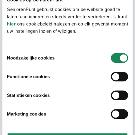
de zorg en ondersteuning zoals:
SeniorenPunt gebruikt cookies om de website goed te
Huishoudelijke hulp
laten functioneren en steeds verder te verbeteren. U kunt
hier
Dagbesteding
ons cookiebeleid nalezen en op elk gewenst moment
uw instellingen inzien of wijzigen.
Verpleging en/of verzorging aan huis
Opname in een zorginstelling
Toestemmingsselectie
Wlz aanvragen
Noodzakelijke cookies
Om in aanmerking te komen voor Wlz-zorg
moet u een Wlz-indicatie hebben. Deze
Functionele cookies
vraagt u aan bij het Centrum
Indicatiestelling Zorg (CIZ). Dit is een
Statistieken cookies
onafhankelijke organisatie die beoordeelt
of u in aanmerking komt voor zorg uit de
Marketing cookies
Wlz.