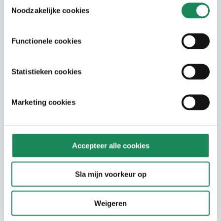
Toestemmingsselectie
Op deze website vindt u veel informatie
Noodzakelijke cookies
over wonen, zorg en welzijn. Maar wellicht
niet het antwoord op uw vraag. We helpen
u graag verder.
Functionele cookies
Neem contact op
Statistieken cookies
Marketing cookies
Ook interessant voor u
Accepteer alle cookies
Zorgkosten
Sla mijn voorkeur op
Zorgwetten
Langdurige zorg nodig?
Weigeren