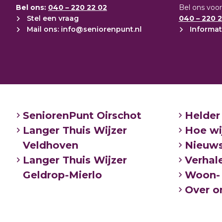
Bel ons:
040 – 220 22 02
Bel ons voor
Stel een vraag
040 – 220 2
Mail ons: info@seniorenpunt.nl
Informat
SeniorenPunt Oirschot
Helder
Langer Thuis Wijzer
Hoe wi
Veldhoven
Nieuw
Langer Thuis Wijzer
Verhal
Geldrop-Mierlo
Woon- 
Over o