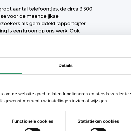
oot aantal telefoontjes, de circa 3.500
esse voor de maandelijkse
zoekers als gemiddeld rapportcijfer
ning is een kroon op ons werk. Ook
 is veel interesse in onze
t uit zich uit in werkbezoeken en
s.
Details
en. Zoals de succesvolle pilot
r Beter’
die in 2025 een regionaal
en
werkten we mee aan het openen
s om de website goed te laten functioneren en steeds verder te
kunnen we senioren in deze gemeenten
lk gewenst moment uw instellingen inzien of wijzigen.
ver welzijn, wonen en zorg.
kersrol bij het ontwikkelen van een
Functionele cookies
Statistieken cookies
ussen 12 zorgorganisaties in de regio.