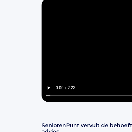
SeniorenPunt vervult de behoeft
advies