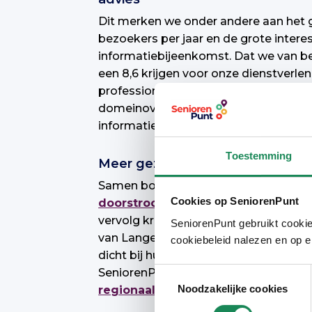
Dit merken we onder andere aan het gr
bezoekers per jaar en de grote inter
informatiebijeenkomst. Dat we van be
een 8,6 krijgen voor onze dienstverle
professioneel staan we op de kaart. Er
domeinoverstijgende samenwerking. Di
informatieverzoeken uit andere regio’
Toestemming
Meer gezamenlijke successen
Samen boekten we ook andere resultat
Cookies op SeniorenPunt
doorstroomregeling ‘van Groot naa
vervolg krijgt. In
Geldrop
en
Veldhov
SeniorenPunt gebruikt cookie
van Langer Thuis Wijzers. Hierdoor 
cookiebeleid nalezen en op e
dicht bij huis helpen met hun vragen o
SeniorenPunt vervulde ook een kartrek
Toestemmingsselectie
Noodzakelijke cookies
regionaal vraag- en aanbodmodel
t