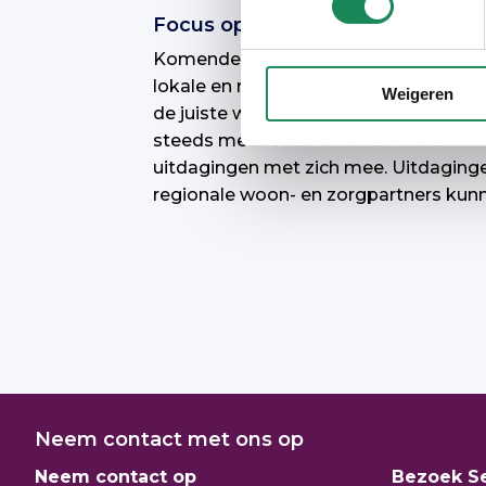
Focus op uitbouwen van lokale 
Komende jaren richten we ons op het
lokale en regionale netwerken. Met a
Weigeren
de juiste woning en/of zorg op de juist
steeds meer ouderen en ze worden ook
uitdagingen met zich mee. Uitdaging
regionale woon- en zorgpartners kun
Neem contact met ons op
Neem contact op
Bezoek S