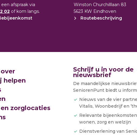
 een afspraak via
Winston Churchilllaan 83
2 02
of kom langs.
5623 KW Eindhoven
iebijeenkomst
Routebeschrijving
Schrijf u in voor de
 over
nieuwsbrief
j helpen
De maandelijkse nieuwsbrie
s
SeniorenPunt biedt u informa
en
Nieuws van de vier partn
Vitalis, Woonbedrijf en ’th
en zorglocaties
Relevante bijeenkomsten
ns
wonen, zorg en welzijn
Dienstverlening van Sen