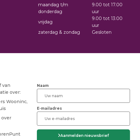
maandag t/m
9.00 tot 17.00
donderdag
uur
9.00 tot 13:00
vrijdag
uur
zaterdag & zondag
Gesloten
f van
Naam
tie over:
ers Wooninc,
uis
E-mailadres
 over
CAPTCHA
iorenPunt
Aanmelden nieuwsbrief