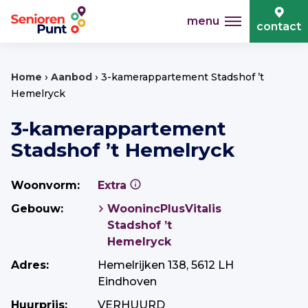
menu
contact
›
›
Home
Aanbod
3-kamerappartement Stadshof ’t
Hemelryck
3-kamerappartement
Stadshof ’t Hemelryck
Woonvorm:
Extra
Gebouw:
WoonincPlusVitalis
Stadshof ’t
Hemelryck
Adres:
Hemelrijken 138, 5612 LH
Eindhoven
Huurprijs:
VERHUURD