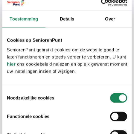
Kale huur € 879,66
Toestemming
Details
Over
Woonservicekosten € 72,10
Totale huurkosten € 951,76
Cookies op SeniorenPunt
SeniorenPunt gebruikt cookies om de website goed te
Toewijzingscriteria:
laten functioneren en steeds verder te verbeteren. U kunt
1 persoons huishouden: inkomen tussen €
hier
ons cookiebeleid nalezen en op elk gewenst moment
27.726 en € 47.699
uw instellingen inzien of wijzigen.
2 persoons huishoudens: inkomen tussen €
37.626 en € 52.671
Toestemmingsselectie
Noodzakelijke cookies
Er is geen huurtoeslag mogelijk.
Bezichtigen van dit appartement kan na 13
Functionele cookies
augustus.