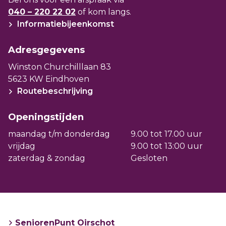
en de vele activiteiten.
040 – 220 22 02
of kom langs.
Informatiebijeenkomst
U komt in aanmerking voor deze woning als
u 55 jaar of ouder bent en geen
Adresgegevens
thuiswonende kinderen heeft.
Winston Churchilllaan 83
5623 KW Eindhoven
Routebeschrijving
Openingstijden
maandag t/m donderdag
9.00 tot 17.00 uur
vrijdag
9.00 tot 13:00 uur
zaterdag & zondag
Gesloten
SeniorenPunt Oirschot